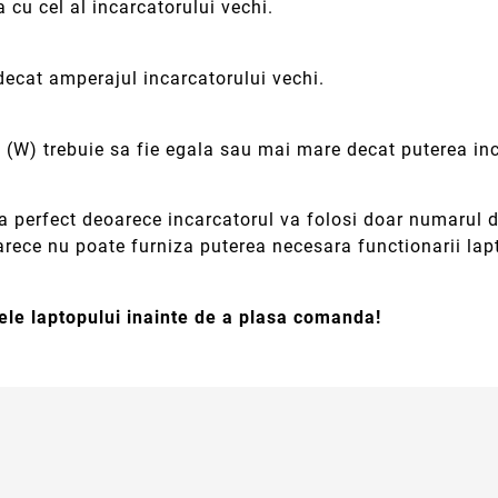
 cu cel al incarcatorului vechi.
decat amperajul incarcatorului vechi.
i (W) trebuie sa fie egala sau mai mare decat puterea inc
 perfect deoarece incarcatorul va folosi doar numarul d
arece nu poate furniza puterea necesara functionarii lap
ele laptopului inainte de a plasa comanda!