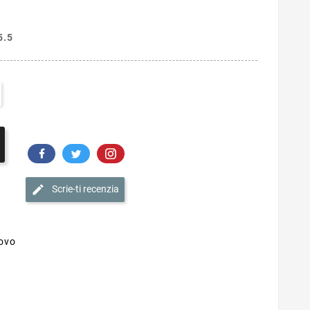
5.5
Scrie-ti recenzia
novo