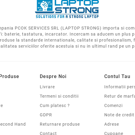
 compania PCOK SERVICES SRL (LAPTOP STRONG) importa si come
fi: baterie, tastatura, incarcator. Incercam sa aducem un plus p
roduse la standarde internationale, calitate si profesionalism, f
calitatea serviciilor oferite acestuia si nu in ultimul rand pe un 
 Produse
Despre Noi
Contul Tau
Livrare
Informatii per
Termeni si conditii
Retur de marf
re
Cum platesc ?
Comenzi
GDPR
Note de credit
Second Hand
Returnare produse
Adrese
Contact
Cupoane