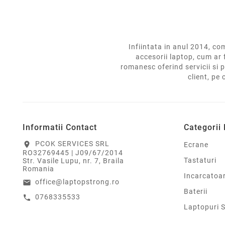
Infiintata in anul 2014,
accesorii laptop, cum ar 
romanesc oferind servicii si p
client, pe 
Informatii Contact
Categorii
PCOK SERVICES SRL
location_on
Ecrane
RO32769445 | J09/67/2014
Tastaturi
Str. Vasile Lupu, nr. 7, Braila
Romania
Incarcatoa
office@laptopstrong.ro
email
Baterii
0768335533
call
Laptopuri 