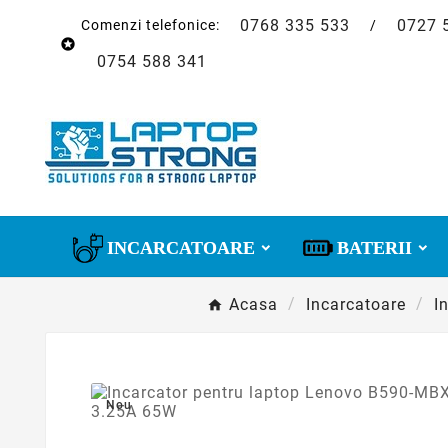
0768 335 533
0727 
Comenzi telefonice:
/

0754 588 341
INCARCATOARE
BATERII
Acasa
Incarcatoare
I
Nou