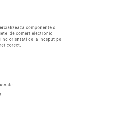
rcializeaza componente si
ietei de comert electronic
iind orientati de la inceput pe
pret corect.
sonale
a