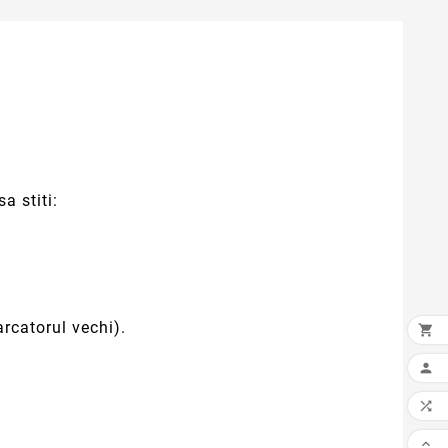
a stiti:
arcatorul vechi).



