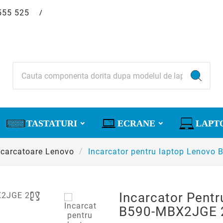
555 525
/
TASTATURI
ECRANE
LAPT
ncarcatoare Lenovo
Incarcator pentru laptop Lenov

Incarcator Pent
B590-MBX2JGE 