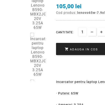
105,00 lei
Cod produs:
lenovo65w-7.9x
CANTITATE:

ADAUGA IN COS
Incarcator pentru laptop Le
· Putere: 65W
· Amperaj: 3.25A