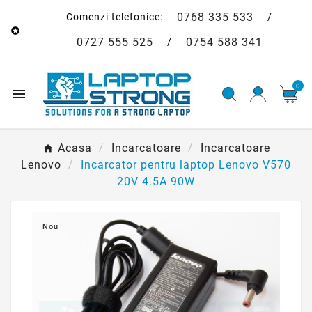
0768 335 533
Comenzi telefonice:
/

0727 555 525
0754 588 341
/
0

Acasa
Incarcatoare
Incarcatoare
Lenovo
Incarcator pentru laptop Lenovo V570
20V 4.5A 90W
Nou