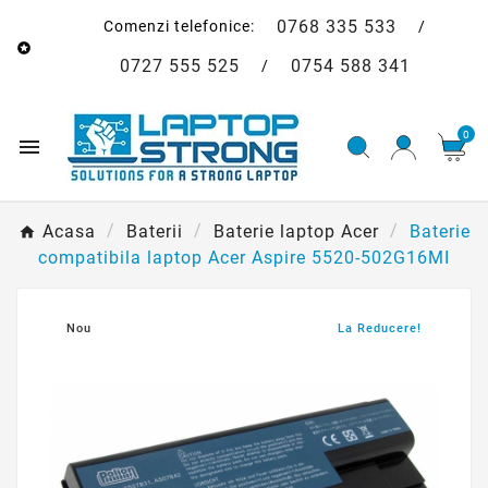
0768 335 533
Comenzi telefonice:
/

0727 555 525
0754 588 341
/
0

Acasa
Baterii
Baterie laptop Acer
Baterie
compatibila laptop Acer Aspire 5520-502G16MI
Nou
La Reducere!