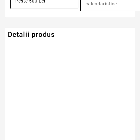
Peste 500 Lei
calendaristice
Detalii produs
Serie Model Acer
Acer Aspire
Capacitate
4400mAh
Tensiune
10.8V
Numar Celule
6
Tehnologie Baterie
Li-Ion
Tip Baterie
Compatibila