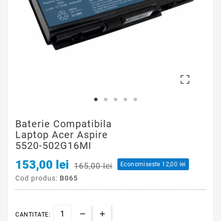

Baterie Compatibila
Laptop Acer Aspire
5520-502G16MI
153,00 lei
Economiseste 12,00 lei
165,00 lei
Cod produs:
B065
CANTITATE: