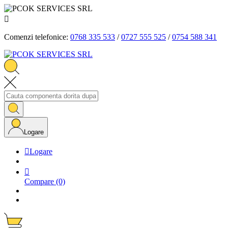

Comenzi telefonice:
0768 335 533
/
0727 555 525
/
0754 588 341
Logare

Logare

Compare
(0)