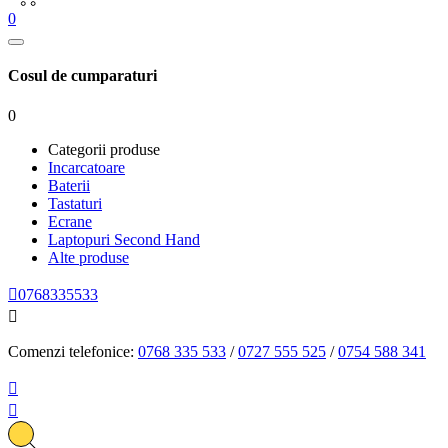
0
Cosul de cumparaturi
0
Categorii produse
Incarcatoare
Baterii
Tastaturi
Ecrane
Laptopuri Second Hand
Alte produse

0768335533

Comenzi telefonice:
0768 335 533
/
0727 555 525
/
0754 588 341

