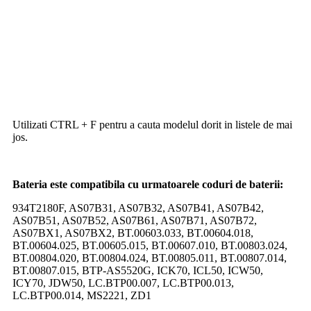
Utilizati CTRL + F pentru a cauta modelul dorit in listele de mai
jos.
Bateria este compatibila cu urmatoarele coduri de baterii:
934T2180F, AS07B31, AS07B32, AS07B41, AS07B42,
AS07B51, AS07B52, AS07B61, AS07B71, AS07B72,
AS07BX1, AS07BX2, BT.00603.033, BT.00604.018,
BT.00604.025, BT.00605.015, BT.00607.010, BT.00803.024,
BT.00804.020, BT.00804.024, BT.00805.011, BT.00807.014,
BT.00807.015, BTP-AS5520G, ICK70, ICL50, ICW50,
ICY70, JDW50, LC.BTP00.007, LC.BTP00.013,
LC.BTP00.014, MS2221, ZD1