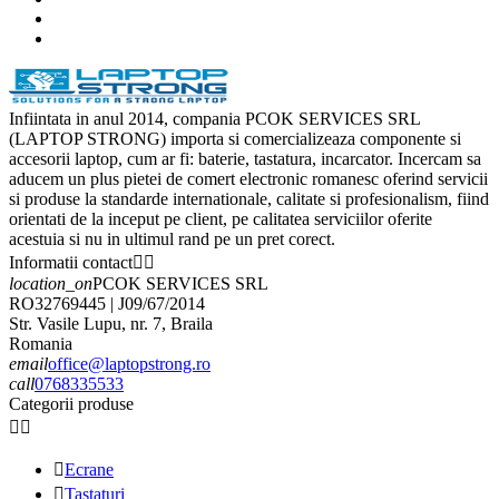
Infiintata in anul 2014, compania PCOK SERVICES SRL
(LAPTOP STRONG) importa si comercializeaza componente si
accesorii laptop, cum ar fi: baterie, tastatura, incarcator. Incercam sa
aducem un plus pietei de comert electronic romanesc oferind servicii
si produse la standarde internationale, calitate si profesionalism, fiind
orientati de la inceput pe client, pe calitatea serviciilor oferite
acestuia si nu in ultimul rand pe un pret corect.
Informatii contact


location_on
PCOK SERVICES SRL
RO32769445 | J09/67/2014
Str. Vasile Lupu, nr. 7, Braila
Romania
email
office@laptopstrong.ro
call
0768335533
Categorii produse



Ecrane

Tastaturi