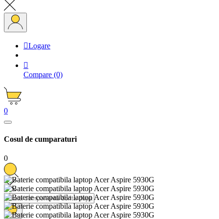

Logare

Compare
(0)
0
Cosul de cumparaturi
0