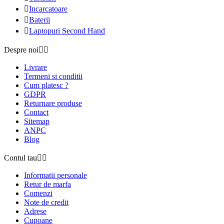

Incarcatoare

Baterii

Laptopuri Second Hand
Despre noi


Livrare
Termeni si conditii
Cum platesc ?
GDPR
Returnare produse
Contact
Sitemap
ANPC
Blog
Contul tau


Informatii personale
Retur de marfa
Comenzi
Note de credit
Adrese
Cupoane