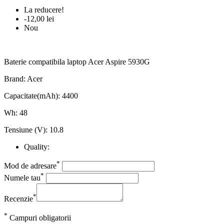
La reducere!
-12,00 lei
Nou
Baterie compatibila laptop Acer Aspire 5930G
Brand: Acer
Capacitate(mAh): 4400
Wh: 48
Tensiune (V): 10.8
Quality:
*
Mod de adresare
*
Numele tau
*
Recenzie
*
Campuri obligatorii