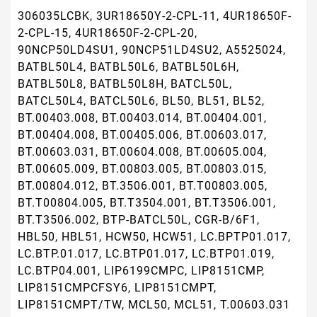
306035LCBK, 3UR18650Y-2-CPL-11, 4UR18650F-
2-CPL-15, 4UR18650F-2-CPL-20,
90NCP50LD4SU1, 90NCP51LD4SU2, A5525024,
BATBL50L4, BATBL50L6, BATBL50L6H,
BATBL50L8, BATBL50L8H, BATCL50L,
BATCL50L4, BATCL50L6, BL50, BL51, BL52,
BT.00403.008, BT.00403.014, BT.00404.001,
BT.00404.008, BT.00405.006, BT.00603.017,
BT.00603.031, BT.00604.008, BT.00605.004,
BT.00605.009, BT.00803.005, BT.00803.015,
BT.00804.012, BT.3506.001, BT.T00803.005,
BT.T00804.005, BT.T3504.001, BT.T3506.001,
BT.T3506.002, BTP-BATCL50L, CGR-B/6F1,
HBL50, HBL51, HCW50, HCW51, LC.BPTP01.017,
LC.BTP.01.017, LC.BTP01.017, LC.BTP01.019,
LC.BTP04.001, LIP6199CMPC, LIP8151CMP,
LIP8151CMPCFSY6, LIP8151CMPT,
LIP8151CMPT/TW, MCL50, MCL51, T.00603.031