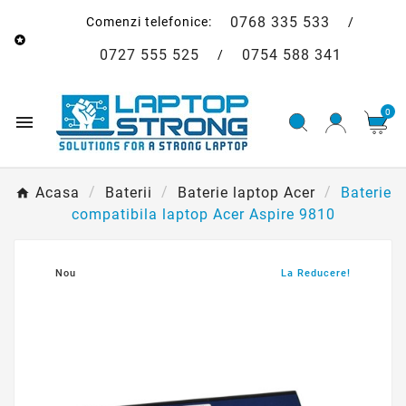
0768 335 533
Comenzi telefonice:
/

0727 555 525
0754 588 341
/
0

Acasa
Baterii
Baterie laptop Acer
Baterie
compatibila laptop Acer Aspire 9810
Nou
La Reducere!