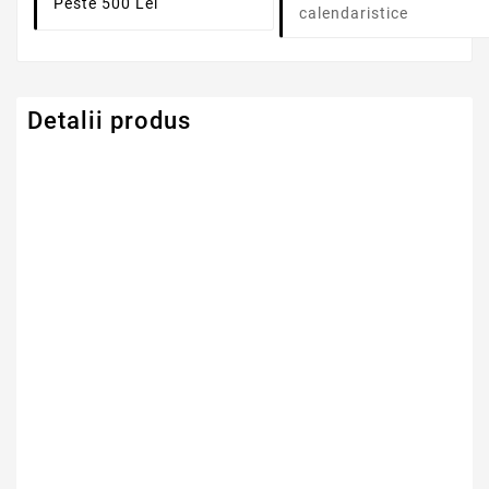
Peste 500 Lei
calendaristice
Detalii produs
Serie Model Acer
Acer Aspire
Capacitate
4400mAh
Tensiune
11.6V
Numar Celule
4
Tehnologie Baterie
Li-Ion
Tip Baterie
Compatibila