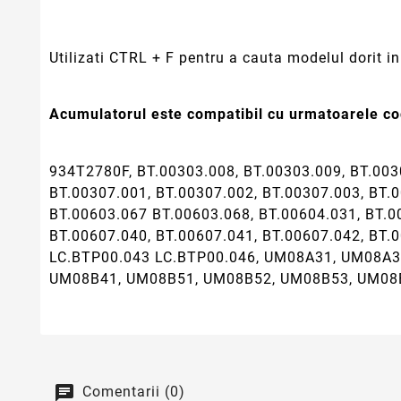
Utilizati CTRL + F pentru a cauta modelul dorit in 
Acumulatorul este compatibil cu urmatoarele cod
934T2780F, BT.00303.008, BT.00303.009, BT.003
BT.00307.001, BT.00307.002, BT.00307.003, BT.0
BT.00603.067 BT.00603.068, BT.00604.031, BT.0
BT.00607.040, BT.00607.041, BT.00607.042, BT.
LC.BTP00.043 LC.BTP00.046, UM08A31, UM08A
UM08B41, UM08B51, UM08B52, UM08B53, UM08
Comentarii (0)