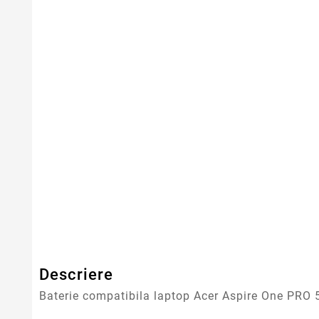
Serie Model Acer
Acer Aspire
Capacitate
4400mAh
Tensiune
11.1V
Numar Celule
6
Tehnologie Baterie
Li-Ion
Tip Baterie
Compatibila
Garantie
12 Luni
Descriere
Baterie compatibila laptop Acer Aspire One PRO 