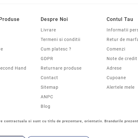
 Produse
Despre Noi
Contul Tau
Livrare
Informatii per
Termeni si conditii
Retur de marf
re
Cum platesc ?
Comenzi
GDPR
Note de credit
Second Hand
Returnare produse
Adrese
Contact
Cupoane
Sitemap
Alertele mele
ANPC
Blog
re contractuala si sunt cu titlu de prezentare, orientativ. Brandurile prezent