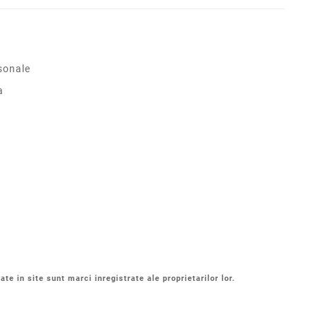
sonale
a
ate in site sunt marci inregistrate ale proprietarilor lor.