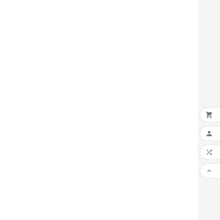



