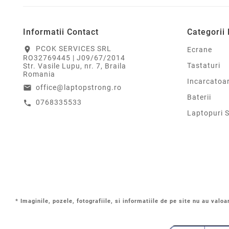
Informatii Contact
Categorii
PCOK SERVICES SRL
location_on
Ecrane
RO32769445 | J09/67/2014
Tastaturi
Str. Vasile Lupu, nr. 7, Braila
Romania
Incarcatoa
office@laptopstrong.ro
email
Baterii
0768335533
call
Laptopuri 
* Imaginile, pozele, fotografiile, si informatiile de pe site nu au valoa