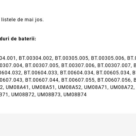
listele de mai jos.
uri de baterii:
04.001, BT.00304.002, BT.00305.005, BT.00305.006, BT.
0307.004, BT.00307.005, BT.00307.006, BT.00307.007, 
0604.032, BT.00604.033, BT.00604.034, BT.00605.034, B
00607.043, BT.00607.044, BT.00607.055, BT.00607.056, 
32, UM08A41, UM08A51, UM08A52, UM08A71, UM08A72
B71, UM08B72, UM08B73, UM08B74