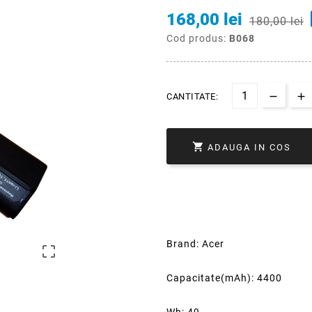
168,00 lei
180,00 lei
Cod produs:
B068
CANTITATE:

ADAUGA IN COS
Brand: Acer

Capacitate(mAh): 4400