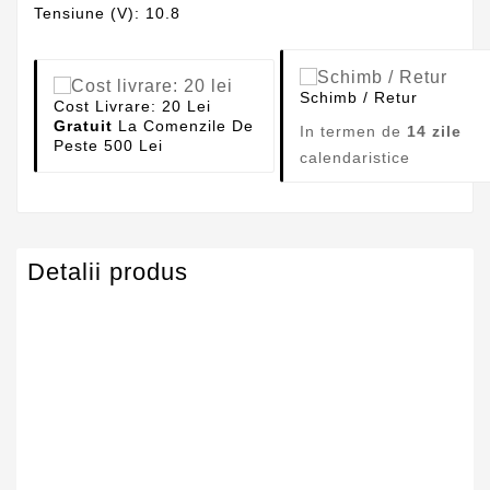
Tensiune (V): 10.8
Schimb / Retur
Cost Livrare: 20 Lei
Gratuit
La Comenzile De
In termen de
14 zile
Peste 500 Lei
calendaristice
Detalii produs
Serie Model Acer
Acer Aspire
Capacitate
4400mAh
Tensiune
10.8V