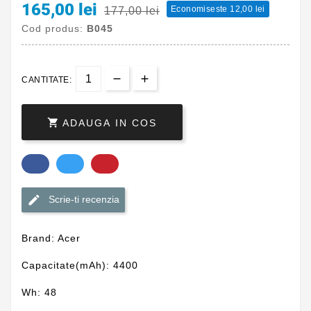
165,00 lei
Economiseste 12,00 lei
177,00 lei
Cod produs:
B045
CANTITATE:

ADAUGA IN COS
Scrie-ti recenzia
Brand: Acer
Capacitate(mAh): 4400
Wh: 48