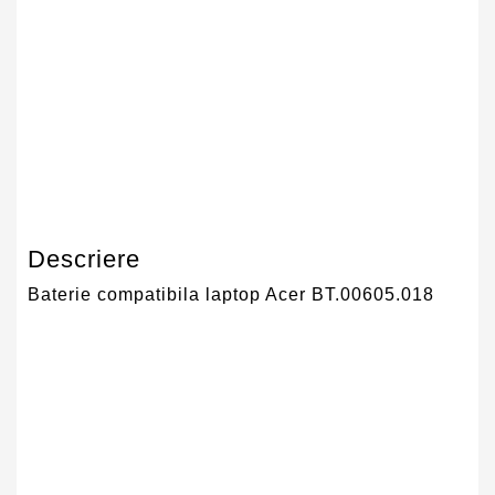
Numar Celule
6
Tehnologie Baterie
Li-Ion
Tip Baterie
Compatibila
Garantie
12 Luni
Descriere
Baterie compatibila laptop Acer BT.00605.018