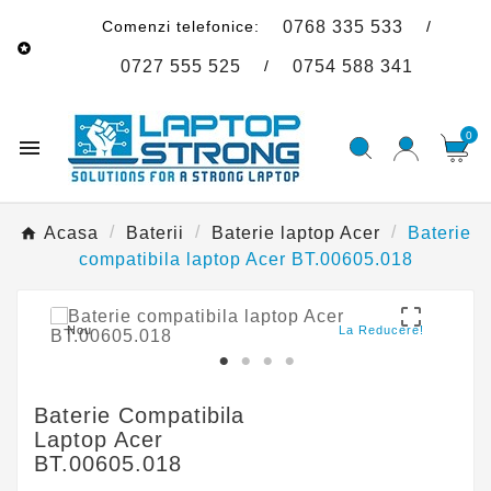
Comenzi telefonice:
/
0768 335 533

/
0727 555 525
0754 588 341
0

Acasa
Baterii
Baterie laptop Acer
Baterie
compatibila laptop Acer BT.00605.018

Nou
La Reducere!
Baterie Compatibila
Laptop Acer
BT.00605.018