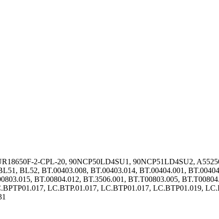
 4UR18650F-2-CPL-20, 90NCP50LD4SU1, 90NCP51LD4SU2, A552
BL52, BT.00403.008, BT.00403.014, BT.00404.001, BT.00404.00
00803.015, BT.00804.012, BT.3506.001, BT.T00803.005, BT.T00804
PTP01.017, LC.BTP.01.017, LC.BTP01.017, LC.BTP01.019, L
31