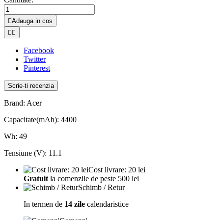

Adauga in cos


Facebook
Twitter
Pinterest
Scrie-ti recenzia
Brand: Acer
Capacitate(mAh): 4400
Wh: 49
Tensiune (V): 11.1
Cost livrare: 20 lei
Gratuit
la comenzile de peste 500 lei
Schimb / Retur
In termen de
14 zile
calendaristice