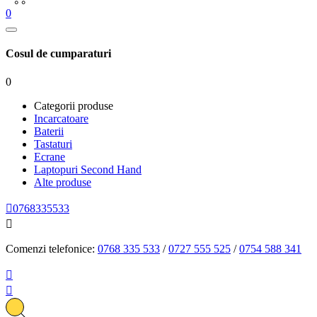
0
Cosul de cumparaturi
0
Categorii produse
Incarcatoare
Baterii
Tastaturi
Ecrane
Laptopuri Second Hand
Alte produse

0768335533

Comenzi telefonice:
0768 335 533
/
0727 555 525
/
0754 588 341

