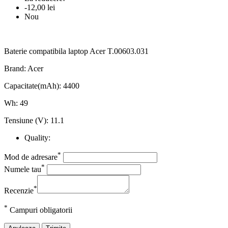
-12,00 lei
Nou
Baterie compatibila laptop Acer T.00603.031
Brand: Acer
Capacitate(mAh): 4400
Wh: 49
Tensiune (V): 11.1
Quality:
*
Mod de adresare
*
Numele tau
*
Recenzie
*
Campuri obligatorii