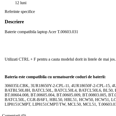
12 luni
Referinte specifice
Descriere
Baterie compatibila laptop Acer T.00603.031
Utilizati CTRL + F pentru a cauta modelul dorit in listele de mai jos.
Bateria este compatibila cu urmatoarele coduri de baterii:
306035LCBK, 3UR18650Y-2-CPL-11, 4UR18650F-2-CPL-15,
BATBL50L8H, BATCL50L, BATCL50L4, BATCL50L6, BL50, BL51, 
BT.00604.008, BT.00605.004, BT.00605.009, BT.00803.005, BT.
BATCL50L, CGR-B/6F1, HBL50, HBL51, HCW50, HCW51, LC.B
LIP8151CMPT, LIP8151CMPT/TW, MCL50, MCL51, T.00603.0
Comentarii (0)