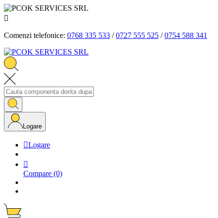

Comenzi telefonice:
0768 335 533
/
0727 555 525
/
0754 588 341
Logare

Logare

Compare
(0)