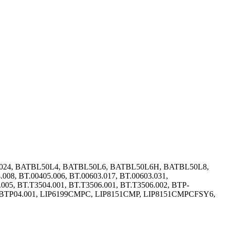
5024, BATBL50L4, BATBL50L6, BATBL50L6H, BATBL50L8,
8, BT.00405.006, BT.00603.017, BT.00603.031,
.005, BT.T3504.001, BT.T3506.001, BT.T3506.002, BTP-
C.BTP04.001, LIP6199CMPC, LIP8151CMP, LIP8151CMPCFSY6,