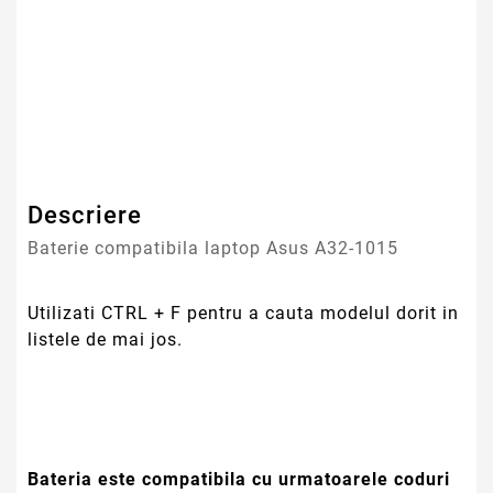
Tehnologie Baterie
Li-Ion
Tip Baterie
Compatibila
Garantie
12 Luni
Descriere
Baterie compatibila laptop Asus A32-1015
Utilizati CTRL + F pentru a cauta modelul dorit in
listele de mai jos.
Bateria este compatibila cu urmatoarele coduri