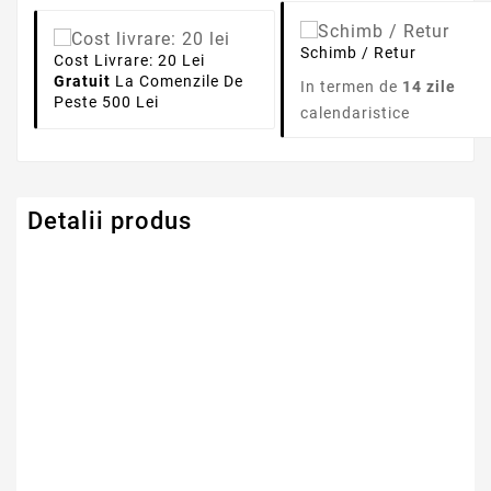
Schimb / Retur
Cost Livrare: 20 Lei
Gratuit
La Comenzile De
In termen de
14 zile
Peste 500 Lei
calendaristice
Detalii produs
Serie Model Asus
Asus
Capacitate
4400mAh
Tensiune
10.8V
Numar Celule
6