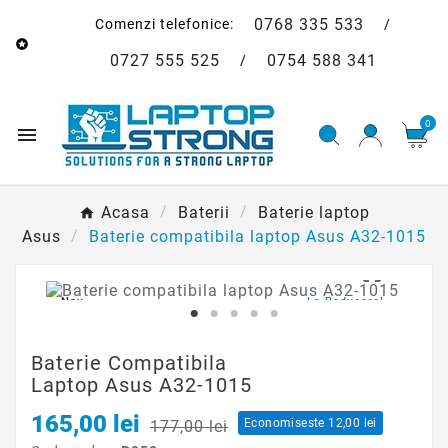
0768 335 533
Comenzi telefonice:
/

0727 555 525
0754 588 341
/
0

Acasa
Baterii
Baterie laptop
Asus
Baterie compatibila laptop Asus A32-1015

Nou
La Reducere!
Baterie Compatibila
Laptop Asus A32-1015
165,00 lei
Economiseste 12,00 lei
177,00 lei