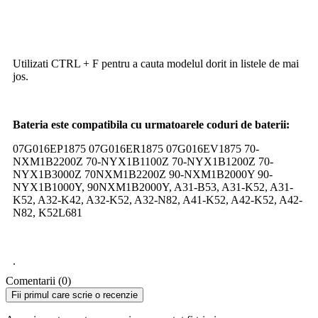
Utilizati CTRL + F pentru a cauta modelul dorit in listele de mai
jos.
Bateria este compatibila cu urmatoarele coduri de baterii:
07G016EP1875 07G016ER1875 07G016EV1875 70-
NXM1B2200Z 70-NYX1B1100Z 70-NYX1B1200Z 70-
NYX1B3000Z 70NXM1B2200Z 90-NXM1B2000Y 90-
NYX1B1000Y, 90NXM1B2000Y, A31-B53, A31-K52, A31-
K52, A32-K42, A32-K52, A32-N82, A41-K52, A42-K52, A42-
N82, K52L681
.
Comentarii (0)
Fii primul care scrie o recenzie