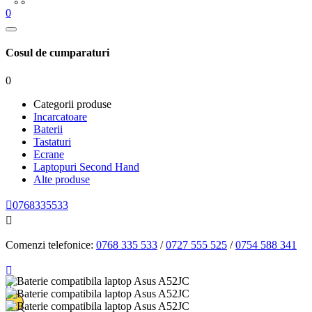
0
Cosul de cumparaturi
0
Categorii produse
Incarcatoare
Baterii
Tastaturi
Ecrane
Laptopuri Second Hand
Alte produse

0768335533

Comenzi telefonice:
0768 335 533
/
0727 555 525
/
0754 588 341

