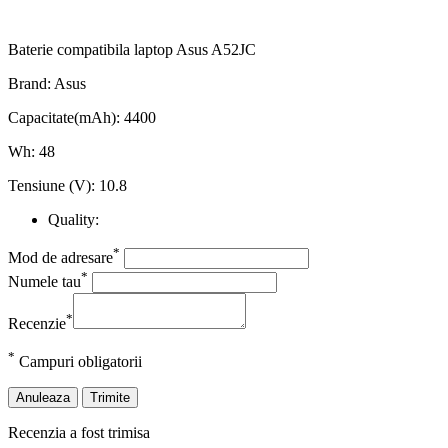
Baterie compatibila laptop Asus A52JC
Brand: Asus
Capacitate(mAh): 4400
Wh: 48
Tensiune (V): 10.8
Quality:
*
Mod de adresare
*
Numele tau
*
Recenzie
*
Campuri obligatorii
Anuleaza
Trimite
Recenzia a fost trimisa