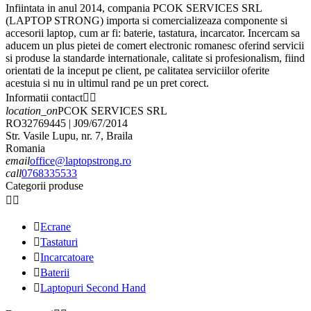
Infiintata in anul 2014, compania PCOK SERVICES SRL
(LAPTOP STRONG) importa si comercializeaza componente si
accesorii laptop, cum ar fi: baterie, tastatura, incarcator. Incercam sa
aducem un plus pietei de comert electronic romanesc oferind servicii
si produse la standarde internationale, calitate si profesionalism, fiind
orientati de la inceput pe client, pe calitatea serviciilor oferite
acestuia si nu in ultimul rand pe un pret corect.
Informatii contact


location_on
PCOK SERVICES SRL
RO32769445 | J09/67/2014
Str. Vasile Lupu, nr. 7, Braila
Romania
email
office@laptopstrong.ro
call
0768335533
Categorii produse



Ecrane

Tastaturi

Incarcatoare

Baterii

Laptopuri Second Hand