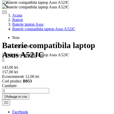


Acasa
Baterii
Baterie laptop Asus
Baterie compatibila laptop Asus A52JC
Nou
Baterie compatibila laptop
La reducere!
Asus A52JC

145,00 lei
157,00 lei
Economiseste 12,00 lei
Cod produs:
B053
Cantitate:

Adauga in cos


Facebook