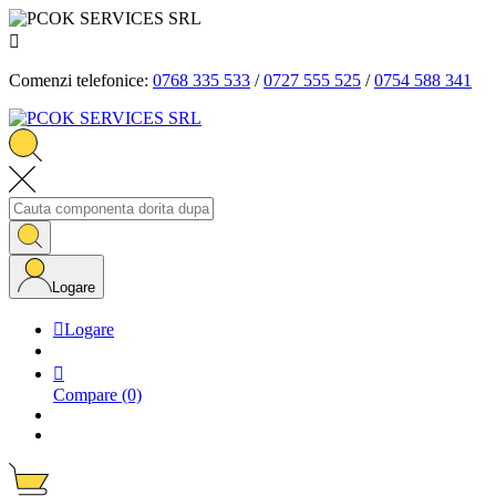

Comenzi telefonice:
0768 335 533
/
0727 555 525
/
0754 588 341
Logare

Logare

Compare
(0)