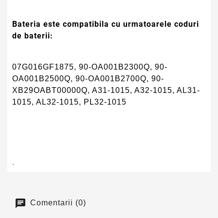
Bateria este compatibila cu urmatoarele coduri
de baterii:
07G016GF1875, 90-OA001B2300Q, 90-
OA001B2500Q, 90-OA001B2700Q, 90-
XB29OABT00000Q, A31-1015, A32-1015, AL31-
1015, AL32-1015, PL32-1015
.
Comentarii (0)