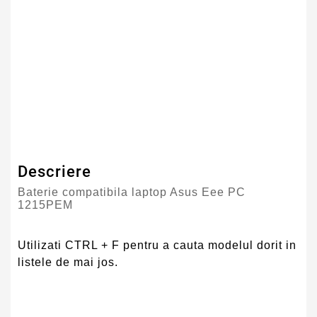
Numar Celule
6
Tehnologie Baterie
Li-Ion
Tip Baterie
Compatibila
Garantie
12 Luni
Descriere
Baterie compatibila laptop Asus Eee PC
1215PEM
Utilizati CTRL + F pentru a cauta modelul dorit in
listele de mai jos.