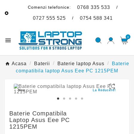
Comenzi telefonice:
/
0768 335 533

/
0727 555 525
0754 588 341
0

Acasa
Baterii
Baterie laptop Asus
Baterie
compatibila laptop Asus Eee PC 1215PEM

Nou
La Reducere!
Baterie Compatibila
Laptop Asus Eee PC
1215PEM