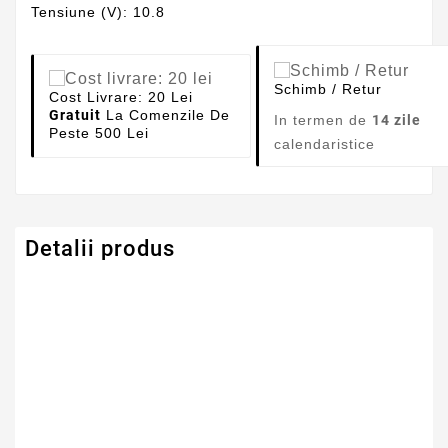
Tensiune (V): 10.8
Schimb / Retur
Cost Livrare: 20 Lei
Gratuit
La Comenzile De
In termen de
14 zile
Peste 500 Lei
calendaristice
Detalii produs
Serie Model Asus
Asus
Capacitate
4400mAh
Tensiune
10.8V