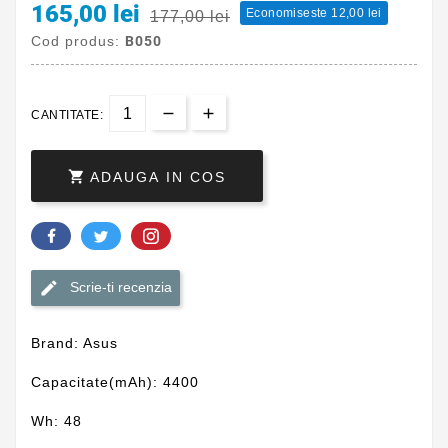
165,00 lei
Economiseste 12,00 lei
177,00 lei
Cod produs:
B050
CANTITATE:

ADAUGA IN COS
Scrie-ti recenzia
Brand: Asus
Capacitate(mAh): 4400
Wh: 48