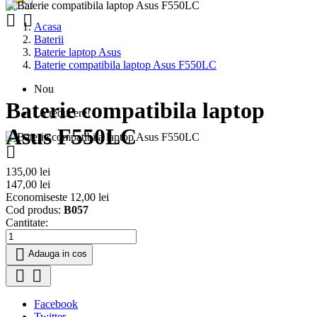


Acasa
Baterii
Baterie laptop Asus
Baterie compatibila laptop Asus F550LC
Nou
Baterie compatibila laptop
La reducere!
Asus F550LC

135,00 lei
147,00 lei
Economiseste 12,00 lei
Cod produs:
B057
Cantitate:

Adauga in cos


Facebook
Twitter