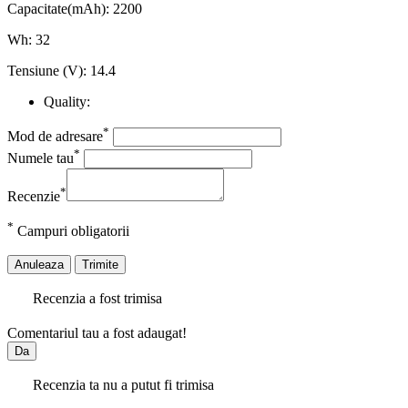
Capacitate(mAh): 2200
Wh: 32
Tensiune (V): 14.4
Quality:
*
Mod de adresare
*
Numele tau
*
Recenzie
*
Campuri obligatorii
Anuleaza
Trimite
Recenzia a fost trimisa
Comentariul tau a fost adaugat!
Da
Recenzia ta nu a putut fi trimisa