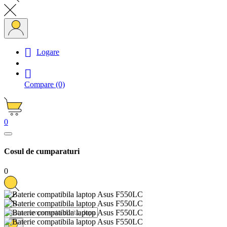

Logare

Compare
(0)
0
Cosul de cumparaturi
0