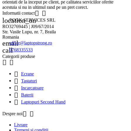
orientati de la inceput pe client, pe calitatea serviciilor oferite
acestuia si nu in ultimul rand pe un pret corect.


Informatii contact
location_on
PCOK SERVICES SRL
RO32769445 | J09/67/2014
Str. Vasile Lupu, nr. 7, Braila
Romania
email
office@laptopstrong.ro
call
0768335533
Categorii produse



Ecrane

Tastaturi

Incarcatoare

Baterii

Laptopuri Second Hand


Despre noi
Livrare
Termeni si conditii