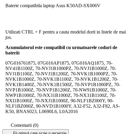
Baterie compatibila laptop Asus K50AD-SX006V
Utilizati CTRL + F pentru a cauta modelul dorit in listele de mai
jos.
Acumulatorul este compatibil cu urmatoarele coduri de
baterii:
07G016761875, 07G016AP1875, 07G016AQ1875, 70-
NV41B1100Z, 70-NVJ1B1000PZ, 70-NVJ1B1000Z, 70-
NVJ1B1100Z, 70-NVJ1B1200Z, 70-NVK1B1000PZ, 70-
NVK1B1000Z, 70-NVK1B1100Z, 70-NVK1B1200Z, 70-
NVK1B1400Z, 70-NVK1B1500Z, 70-NVP1B1000PZ, 70-
NVP1B1000Z, 70-NVP1B1200Z, 70-NW91B1000Z, 70-
NWP1B1000Z, 70-NX31B1000Z, 70-NX31B1100Z, 70-
NXI1B1000Z, 70-NXJ1B1000Z, 90-NLF1BZ000Y, 90-
NLF1BZ000Z, 90-NVD1B1000Y, A32-F52, A32-F82, AS-
K50, BNAS023, L0690L6, L0A2016
Comentarii (0)
Fii primul care scrie o recenzie