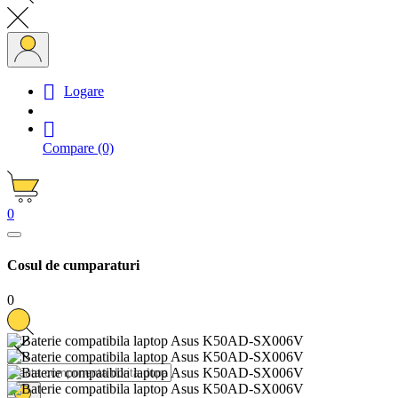

Logare

Compare
(0)
0
Cosul de cumparaturi
0