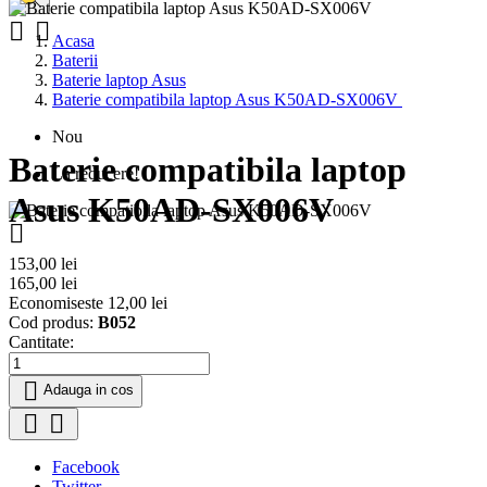


Acasa
Baterii
Baterie laptop Asus
Baterie compatibila laptop Asus K50AD-SX006V
Nou
Baterie compatibila laptop
La reducere!
Asus K50AD-SX006V

153,00 lei
165,00 lei
Economiseste 12,00 lei
Cod produs:
B052
Cantitate:

Adauga in cos


Facebook
Twitter