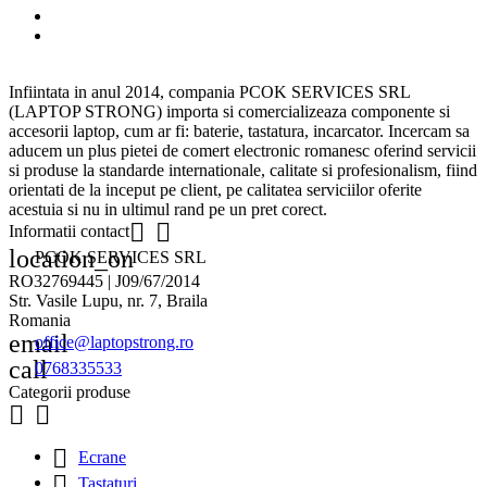
Infiintata in anul 2014, compania PCOK SERVICES SRL
(LAPTOP STRONG) importa si comercializeaza componente si
accesorii laptop, cum ar fi: baterie, tastatura, incarcator. Incercam sa
aducem un plus pietei de comert electronic romanesc oferind servicii
si produse la standarde internationale, calitate si profesionalism, fiind
orientati de la inceput pe client, pe calitatea serviciilor oferite
acestuia si nu in ultimul rand pe un pret corect.


Informatii contact
location_on
PCOK SERVICES SRL
RO32769445 | J09/67/2014
Str. Vasile Lupu, nr. 7, Braila
Romania
email
office@laptopstrong.ro
call
0768335533
Categorii produse



Ecrane

Tastaturi