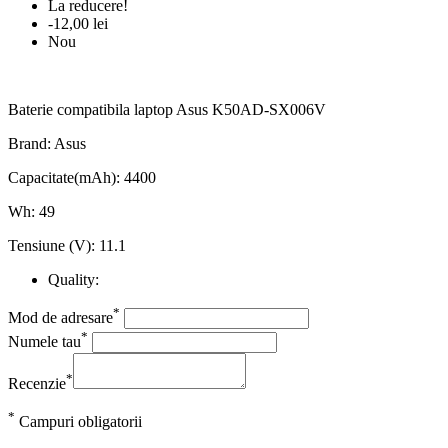
La reducere!
-12,00 lei
Nou
Baterie compatibila laptop Asus K50AD-SX006V
Brand: Asus
Capacitate(mAh): 4400
Wh: 49
Tensiune (V): 11.1
Quality:
*
Mod de adresare
*
Numele tau
*
Recenzie
*
Campuri obligatorii