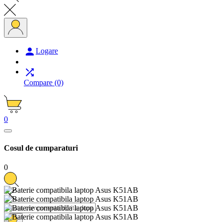

Logare

Compare
(0)
0
Cosul de cumparaturi
0