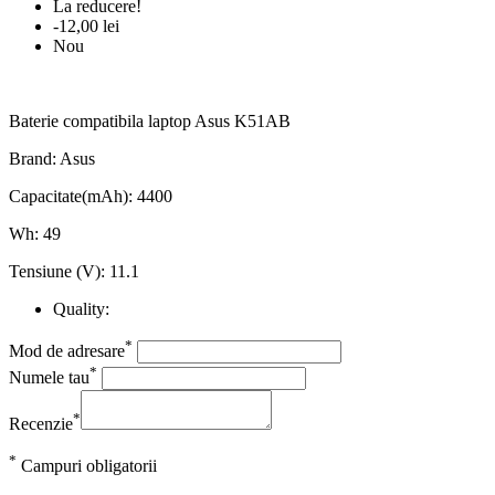
La reducere!
-12,00 lei
Nou
Baterie compatibila laptop Asus K51AB
Brand: Asus
Capacitate(mAh): 4400
Wh: 49
Tensiune (V): 11.1
Quality:
*
Mod de adresare
*
Numele tau
*
Recenzie
*
Campuri obligatorii