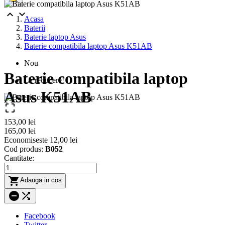


Acasa
Baterii
Baterie laptop Asus
Baterie compatibila laptop Asus K51AB
Nou
Baterie compatibila laptop
La reducere!
Asus K51AB

153,00 lei
165,00 lei
Economiseste 12,00 lei
Cod produs:
B052
Cantitate:

Adauga in cos


Facebook
Twitter