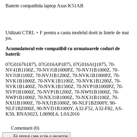
Baterie compatibila laptop Asus K51AB
Utilizati CTRL + F pentru a cauta modelul dorit in listele de mai
jos.
Acumulatorul este compatibil cu urmatoarele coduri de
baterii:
07G016761875, 07G016AP1875, 07G016AQ1875, 70-
NV41B1100Z, 70-NVJ1B1000PZ, 70-NVJ1B1000Z, 70-
NVJ1B1100Z, 70-NVJ1B1200Z, 70-NVK1B1000PZ, 70-
NVK1B1000Z, 70-NVK1B1100Z, 70-NVK1B1200Z, 70-
NVK1B1400Z, 70-NVK1B1500Z, 70-NVP1B1000PZ, 70-
NVP1B1000Z, 70-NVP1B1200Z, 70-NW91B1000Z, 70-
NWP1B1000Z, 70-NX31B1000Z, 70-NX31B1100Z, 70-
NXI1B1000Z, 70-NXJ1B1000Z, 90-NLF1BZ000Y, 90-
NLF1BZ000Z, 90-NVD1B1000Y, A32-F52, A32-F82, AS-
K50, BNAS023, L0690L6, L0A2016
Comentarii (0)
Fii primul care scrie o recenzie