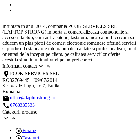
Infiintata in anul 2014, compania PCOK SERVICES SRL
(LAPTOP STRONG) importa si comercializeaza componente si
accesorii laptop, cum ar fi: baterie, tastatura, incarcator. Incercam sa
aducem un plus pietei de comert electronic romanesc oferind servicii
si produse la standarde internationale, calitate si profesionalism, fiind
orientati de la inceput pe client, pe calitatea serviciilor oferite
acestuia si nu in ultimul rand pe un pret corect.


Informatii contact
location_on
PCOK SERVICES SRL
RO32769445 | J09/67/2014
Str. Vasile Lupu, nr. 7, Braila
Romania
email
office@laptopstrong.ro
call
0768335533
Categorii produse



Ecrane

Tastaturi