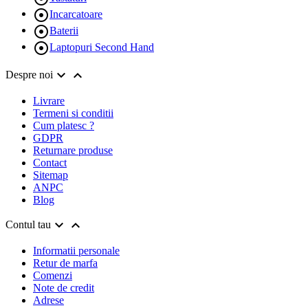

Incarcatoare

Baterii

Laptopuri Second Hand


Despre noi
Livrare
Termeni si conditii
Cum platesc ?
GDPR
Returnare produse
Contact
Sitemap
ANPC
Blog


Contul tau
Informatii personale
Retur de marfa
Comenzi
Note de credit
Adrese