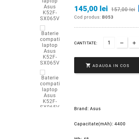
145,00 lei
157,00 lei
Cod produs:
B053
CANTITATE:

ADAUGA IN COS
Brand: Asus
Capacitate(mAh): 4400