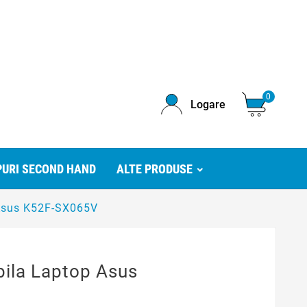
0
Logare
URI SECOND HAND
ALTE PRODUSE
 Asus K52F-SX065V
bila Laptop Asus