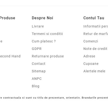
 Produse
Despre Noi
Contul Tau
Livrare
Informatii per
Termeni si conditii
Retur de marf
re
Cum platesc ?
Comenzi
GDPR
Note de credit
Second Hand
Returnare produse
Adrese
Contact
Cupoane
Sitemap
Alertele mele
ANPC
Blog
re contractuala si sunt cu titlu de prezentare, orientativ. Brandurile prezent