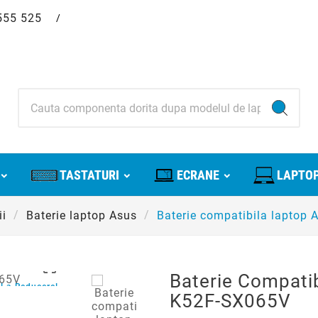
555 525
/
TASTATURI
ECRANE
LAPTOP
ii
Baterie laptop Asus
Baterie compatibila laptop

Baterie Compati
La Reducere!
K52F-SX065V