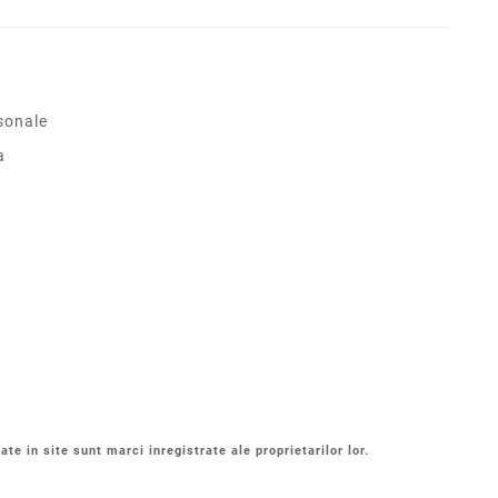
sonale
a
ate in site sunt marci inregistrate ale proprietarilor lor.