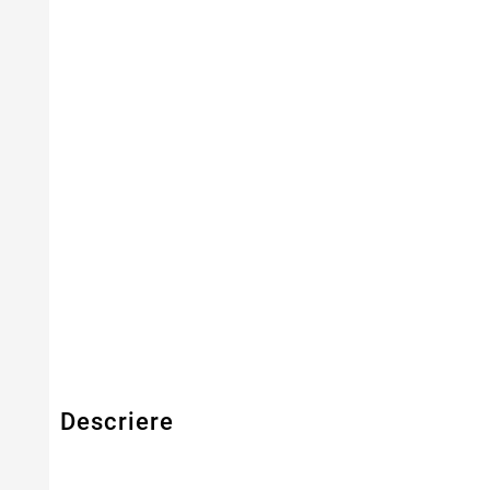
Serie Model Asus
Asus
Capacitate
4400mAh
Tensiune
10.8V
Numar Celule
6
Tehnologie Baterie
Li-Ion
Tip Baterie
Compatibila
Garantie
12 Luni
Descriere