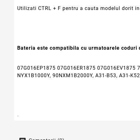
Utilizati CTRL + F pentru a cauta modelul dorit in 
Bateria este compatibila cu urmatoarele coduri d
07G016EP1875 07G016ER1875 07G016EV1875 
NYX1B1000Y, 90NXM1B2000Y, A31-B53, A31-K52, 
.