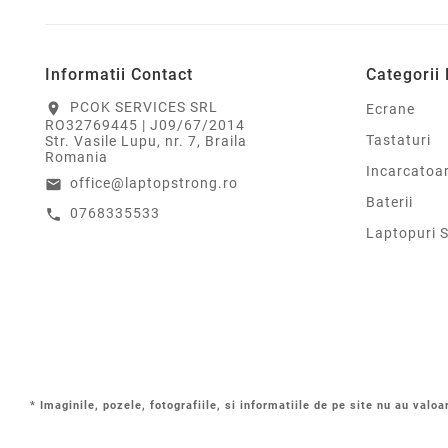
Informatii Contact
Categorii
PCOK SERVICES SRL
location_on
Ecrane
RO32769445 | J09/67/2014
Tastaturi
Str. Vasile Lupu, nr. 7, Braila
Romania
Incarcatoa
office@laptopstrong.ro
email
Baterii
0768335533
call
Laptopuri 
* Imaginile, pozele, fotografiile, si informatiile de pe site nu au valoa