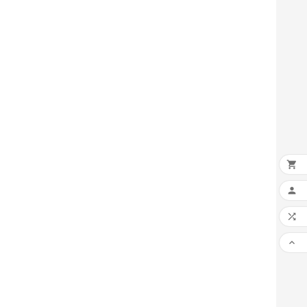



