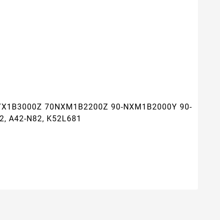
YX1B3000Z 70NXM1B2200Z 90-NXM1B2000Y 90-
2, A42-N82, K52L681