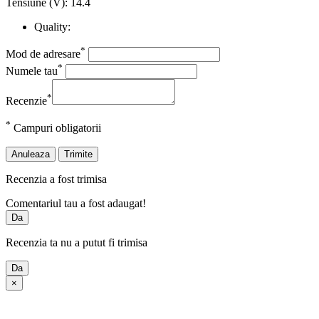
Tensiune (V): 14.4
Quality:
*
Mod de adresare
*
Numele tau
*
Recenzie
*
Campuri obligatorii
Anuleaza
Trimite
Recenzia a fost trimisa
Comentariul tau a fost adaugat!
Da
Recenzia ta nu a putut fi trimisa
Da
×