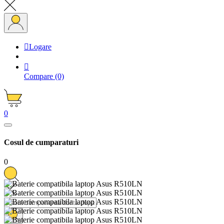

Logare

Compare
(0)
0
Cosul de cumparaturi
0