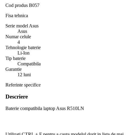
Cod produs
B057
Fisa tehnica
Serie model Asus
Asus
Numar celule
4
Tehnologie baterie
Li-Ion
Tip baterie
Compatibila
Garantie
12 luni
Referinte specifice
Descriere
Baterie compatibila laptop Asus R510LN
Utilizati CTRL + F pentru a cauta modelul dorit in lista de mai