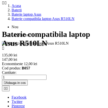


Acasa
Baterii
Baterie laptop Asus
Baterie compatibila laptop Asus R510LN
Nou
Baterie compatibila laptop
La reducere!
Asus R510LN

135,00 lei
147,00 lei
Economiseste 12,00 lei
Cod produs:
B057
Cantitate:

Adauga in cos


Facebook
Twitter
Pinterest