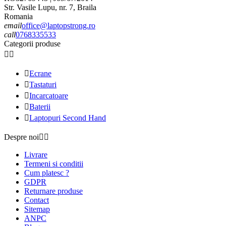
Str. Vasile Lupu, nr. 7, Braila
Romania
email
office@laptopstrong.ro
call
0768335533
Categorii produse



Ecrane

Tastaturi

Incarcatoare

Baterii

Laptopuri Second Hand
Despre noi


Livrare
Termeni si conditii
Cum platesc ?
GDPR
Returnare produse
Contact
Sitemap
ANPC