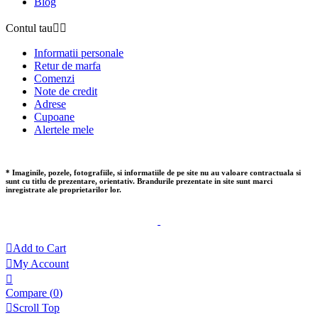
Blog
Contul tau


Informatii personale
Retur de marfa
Comenzi
Note de credit
Adrese
Cupoane
Alertele mele
* Imaginile, pozele, fotografiile, si informatiile de pe site nu au valoare contractuala si
sunt cu titlu de prezentare, orientativ. Brandurile prezentate in site sunt marci
inregistrate ale proprietarilor lor.

Add to Cart

My Account

Compare (
0
)

Scroll Top