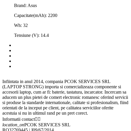
Brand: Asus
Capacitate(mAh): 2200
Wh: 32
Tensiune (V): 14.4
Infiintata in anul 2014, compania PCOK SERVICES SRL
(LAPTOP STRONG) importa si comercializeaza componente si
accesorii laptop, cum ar fi: baterie, tastatura, incarcator. Incercam sa
aducem un plus pietei de comert electronic romanesc oferind servicii
si produse la standarde internationale, calitate si profesionalism, fiind
orientati de la inceput pe client, pe calitatea serviciilor oferite
acestuia si nu in ultimul rand pe un pret corect.
Informatii contact


location_on
PCOK SERVICES SRL
RO32769445 | J09/67/2014