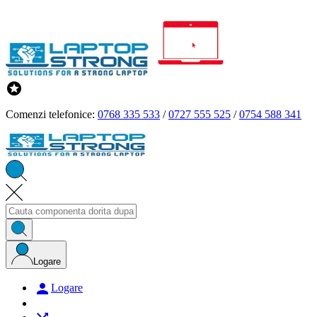

Comenzi telefonice:
0768 335 533
/
0727 555 525
/
0754 588 341
Logare

Logare