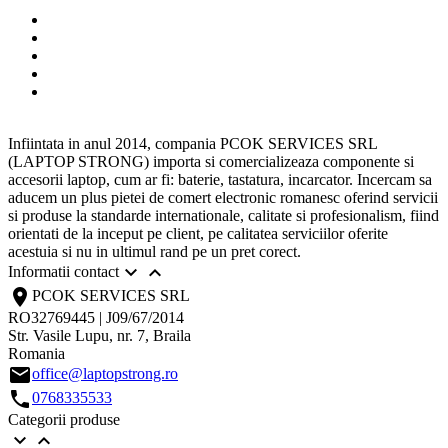
Infiintata in anul 2014, compania PCOK SERVICES SRL
(LAPTOP STRONG) importa si comercializeaza componente si
accesorii laptop, cum ar fi: baterie, tastatura, incarcator. Incercam sa
aducem un plus pietei de comert electronic romanesc oferind servicii
si produse la standarde internationale, calitate si profesionalism, fiind
orientati de la inceput pe client, pe calitatea serviciilor oferite
acestuia si nu in ultimul rand pe un pret corect.


Informatii contact
location_on
PCOK SERVICES SRL
RO32769445 | J09/67/2014
Str. Vasile Lupu, nr. 7, Braila
Romania
email
office@laptopstrong.ro
call
0768335533
Categorii produse

