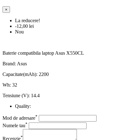
×
La reducere!
-12,00 lei
Nou
Baterie compatibila laptop Asus X550CL
Brand: Asus
Capacitate(mAh): 2200
Wh: 32
Tensiune (V): 14.4
Quality:
*
Mod de adresare
*
Numele tau
*
Recenzie