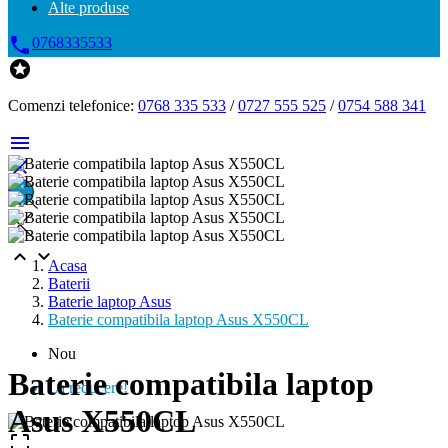
Alte produse

0768335533

Comenzi telefonice:
0768 335 533
/
0727 555 525
/
0754 588 341




Acasa
Baterii
Baterie laptop Asus
Baterie compatibila laptop Asus X550CL
Nou
Baterie compatibila laptop
La reducere!
Asus X550CL
