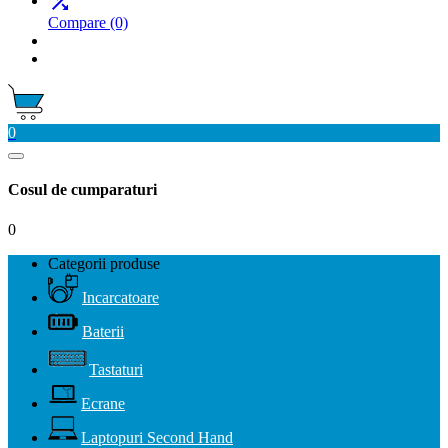

Compare
(0)
0
Cosul de cumparaturi
0
Categorii produse
Incarcatoare
Baterii
Tastaturi
Ecrane
Laptopuri Second Hand