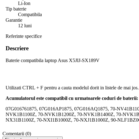
Li-Ion
Tip baterie
Compatibila
Garantie
12 luni
Referinte specifice
Descriere
Baterie compatibila laptop Asus X5JIJ-SX189V
Utilizati CTRL + F pentru a cauta modelul dorit in listele de mai jos.
Acumulatorul este compatibil cu urmatoarele coduri de baterii:
07G016761875, 07G016AP1875, 07G016AQ1875, 70-NV41B110
NVK1B1100Z, 70-NVK1B1200Z, 70-NVK1B1400Z, 70-NVK1B1
NX31B1100Z, 70-NXI1B1000Z, 70-NXJ1B1000Z, 90-NLF1BZ00
Comentarii (0)