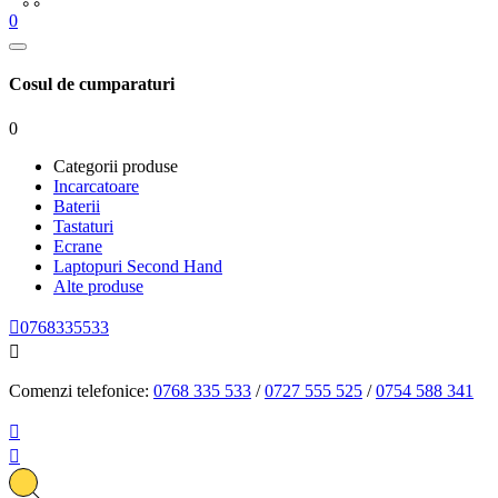
0
Cosul de cumparaturi
0
Categorii produse
Incarcatoare
Baterii
Tastaturi
Ecrane
Laptopuri Second Hand
Alte produse

0768335533

Comenzi telefonice:
0768 335 533
/
0727 555 525
/
0754 588 341

