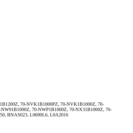
J1B1200Z, 70-NVK1B1000PZ, 70-NVK1B1000Z, 70-
-NW91B1000Z, 70-NWP1B1000Z, 70-NX31B1000Z, 70-
50, BNAS023, L0690L6, L0A2016