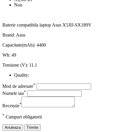
Nou
Baterie compatibila laptop Asus X5JIJ-SX189V
Brand: Asus
Capacitate(mAh): 4400
Wh: 49
Tensiune (V): 11.1
Quality:
*
Mod de adresare
*
Numele tau
*
Recenzie
*
Campuri obligatorii
Anuleaza
Trimite