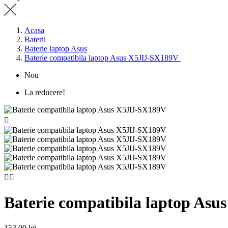
Acasa
Baterii
Baterie laptop Asus
Baterie compatibila laptop Asus X5JIJ-SX189V
Nou
La reducere!



Baterie compatibila laptop As
153,00 lei