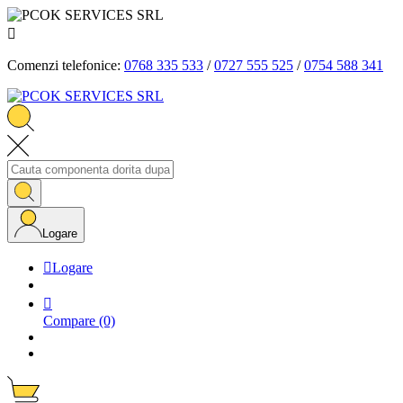

Comenzi telefonice:
0768 335 533
/
0727 555 525
/
0754 588 341
Logare

Logare

Compare
(0)