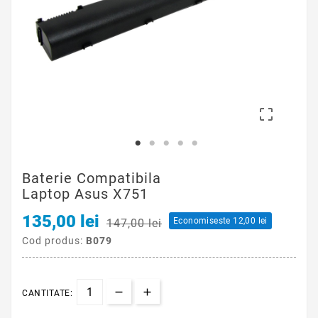

Baterie Compatibila
Laptop Asus X751
135,00 lei
Economiseste 12,00 lei
147,00 lei
Cod produs:
B079
CANTITATE: