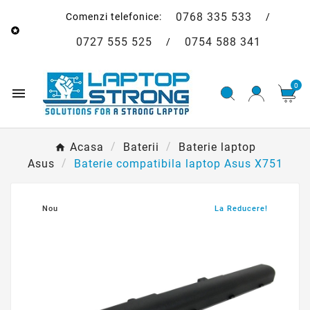
0768 335 533
Comenzi telefonice:
/

0727 555 525
0754 588 341
/
0

Acasa
Baterii
Baterie laptop
Asus
Baterie compatibila laptop Asus X751
Nou
La Reducere!