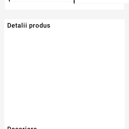
Detalii produs
Serie Model Asus
Asus
Numar Celule
4
Tehnologie Baterie
Li-Ion
Tip Baterie
Compatibila
Garantie
12 Luni