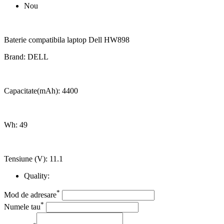
Nou
Baterie compatibila laptop Dell HW898
Brand: DELL
Capacitate(mAh): 4400
Wh: 49
Tensiune (V): 11.1
Quality:
*
Mod de adresare
*
Numele tau