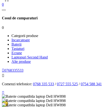
0
Cosul de cumparaturi
0
Categorii produse
Incarcatoare
Baterii
Tastaturi
Ecrane
Laptopuri Second Hand
Alte produse

0768335533

Comenzi telefonice:
0768 335 533
/
0727 555 525
/
0754 588 341

