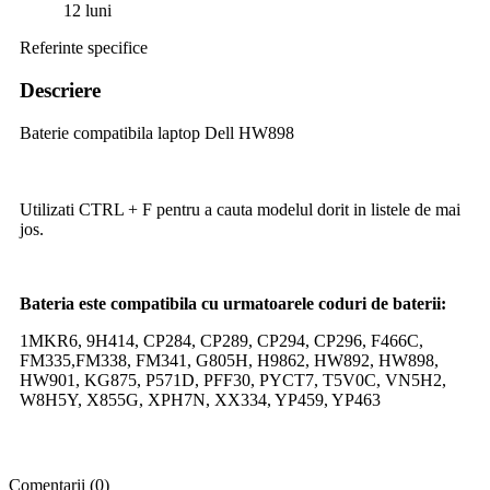
12 luni
Referinte specifice
Descriere
Baterie compatibila laptop Dell HW898
Utilizati CTRL + F pentru a cauta modelul dorit in listele de mai
jos.
Bateria este compatibila cu urmatoarele coduri de baterii:
1MKR6, 9H414, CP284, CP289, CP294, CP296, F466C,
FM335,FM338, FM341, G805H, H9862, HW892, HW898,
HW901, KG875, P571D, PFF30, PYCT7, T5V0C, VN5H2,
W8H5Y, X855G, XPH7N, XX334, YP459, YP463
Comentarii (0)