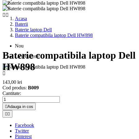


Acasa
Baterii
Baterie laptop Dell
Baterie compatibila laptop Dell HW898
Nou
Baterie compatibila laptop Dell
La reducere!
HW898

143,00 lei
Cod produs:
B009
Cantitate:

Adauga in cos


Facebook
Twitter
Pinterest