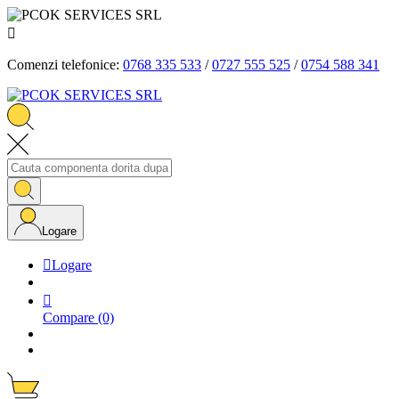

Comenzi telefonice:
0768 335 533
/
0727 555 525
/
0754 588 341
Logare

Logare

Compare
(0)