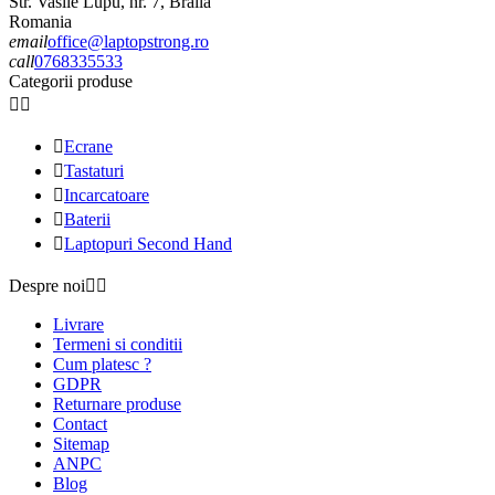
Str. Vasile Lupu, nr. 7, Braila
Romania
email
office@laptopstrong.ro
call
0768335533
Categorii produse



Ecrane

Tastaturi

Incarcatoare

Baterii

Laptopuri Second Hand
Despre noi


Livrare
Termeni si conditii
Cum platesc ?
GDPR
Returnare produse
Contact
Sitemap
ANPC
Blog