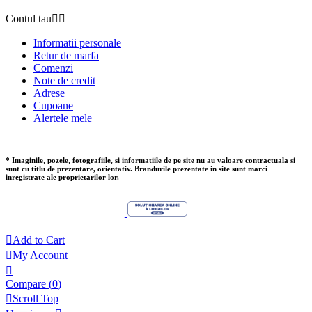
Contul tau


Informatii personale
Retur de marfa
Comenzi
Note de credit
Adrese
Cupoane
Alertele mele
* Imaginile, pozele, fotografiile, si informatiile de pe site nu au valoare contractuala si
sunt cu titlu de prezentare, orientativ. Brandurile prezentate in site sunt marci
inregistrate ale proprietarilor lor.

Add to Cart

My Account

Compare (
0
)

Scroll Top