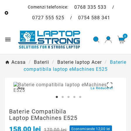
0768 335 533
Comenzi telefonice:
/

0727 555 525
0754 588 341
/
0

Acasa
Baterii
Baterie laptop Acer
Baterie
compatibila laptop eMachines E525

Nou
La Reducere!
Baterie Compatibila
Laptop EMachines E525
158,00 lei
Economiseste 12,00 lei
170,00 lei