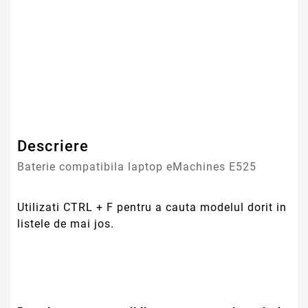
Numar Celule
6
Tehnologie Baterie
Li-Ion
Tip Baterie
Compatibila
Garantie
12 Luni
Descriere
Baterie compatibila laptop eMachines E525
Utilizati CTRL + F pentru a cauta modelul dorit in
listele de mai jos.