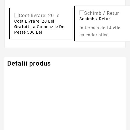
Schimb / Retur
Cost Livrare: 20 Lei
Gratuit
La Comenzile De
In termen de
14 zile
Peste 500 Lei
calendaristice
Detalii produs
Serie Model Acer
Acer Aspire
Capacitate
4400mAh
Tensiune
10.8V