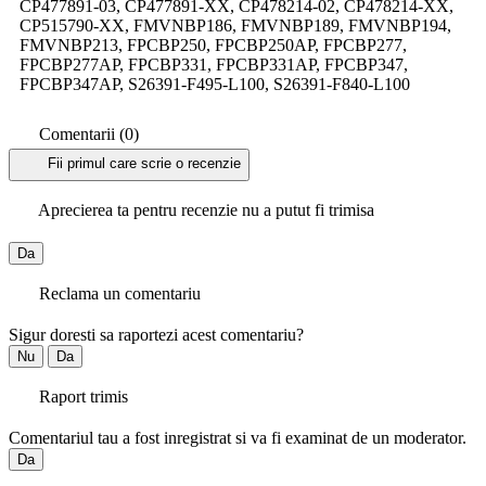
CP477891-03, CP477891-XX, CP478214-02, CP478214-XX,
CP515790-XX, FMVNBP186, FMVNBP189, FMVNBP194,
FMVNBP213, FPCBP250, FPCBP250AP, FPCBP277,
FPCBP277AP, FPCBP331, FPCBP331AP, FPCBP347,
FPCBP347AP, S26391-F495-L100, S26391-F840-L100
Comentarii (0)
Fii primul care scrie o recenzie
Aprecierea ta pentru recenzie nu a putut fi trimisa
Da
Reclama un comentariu
Sigur doresti sa raportezi acest comentariu?
Nu
Da
Raport trimis
Comentariul tau a fost inregistrat si va fi examinat de un moderator.
Da