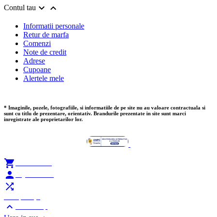


Contul tau
Informatii personale
Retur de marfa
Comenzi
Note de credit
Adrese
Cupoane
Alertele mele
* Imaginile, pozele, fotografiile, si informatiile de pe site nu au valoare contractuala si
sunt cu titlu de prezentare, orientativ. Brandurile prezentate in site sunt marci
inregistrate ale proprietarilor lor.

Add to Cart

My Account

Compare (
0
)

Scroll Top