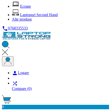
Ecrane
Laptopuri Second Hand
Alte produse

0768335533

Logare

Compare
(0)
0