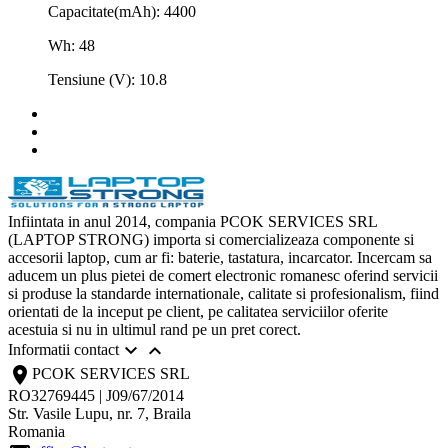
Capacitate(mAh): 4400
Wh: 48
Tensiune (V): 10.8
Infiintata in anul 2014, compania PCOK SERVICES SRL
(LAPTOP STRONG) importa si comercializeaza componente si
accesorii laptop, cum ar fi: baterie, tastatura, incarcator. Incercam sa
aducem un plus pietei de comert electronic romanesc oferind servicii
si produse la standarde internationale, calitate si profesionalism, fiind
orientati de la inceput pe client, pe calitatea serviciilor oferite
acestuia si nu in ultimul rand pe un pret corect.


Informatii contact
location_on
PCOK SERVICES SRL
RO32769445 | J09/67/2014
Str. Vasile Lupu, nr. 7, Braila
Romania