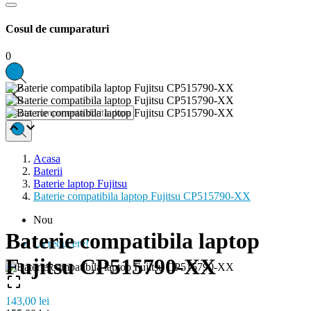
Cosul de cumparaturi
0


Acasa
Baterii
Baterie laptop Fujitsu
Baterie compatibila laptop Fujitsu CP515790-XX
Nou
Baterie compatibila laptop
La reducere!
Fujitsu CP515790-XX

143,00 lei