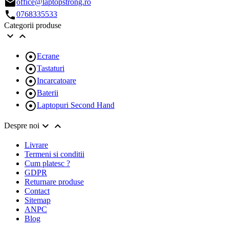
email
office@laptopstrong.ro
call
0768335533
Categorii produse



Ecrane

Tastaturi

Incarcatoare

Baterii

Laptopuri Second Hand


Despre noi
Livrare
Termeni si conditii
Cum platesc ?
GDPR
Returnare produse
Contact
Sitemap
ANPC
Blog