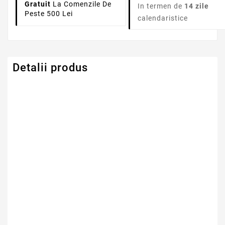
Gratuit
La Comenzile De
In termen de
14 zile
Peste 500 Lei
calendaristice
Detalii produs
Serie Model Fujitsu
Siemens
Capacitate
4400mAh
Tensiune
10.8V
Numar Celule
6
Tehnologie Baterie
Li-Ion