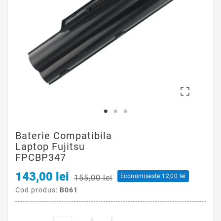

Baterie Compatibila
Laptop Fujitsu
FPCBP347
143,00 lei
Economiseste 12,00 lei
155,00 lei
Cod produs:
B061