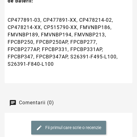
de baterii:
CP477891-03, CP477891-XX, CP478214-02,
CP478214-XX, CP515790-XX, FMVNBP186,
FMVNBP189, FMVNBP194, FMVNBP213,
FPCBP250, FPCBP250AP, FPCBP277,
FPCBP277AP, FPCBP331, FPCBP331AP,
FPCBP347, FPCBP347AP, S26391-F495-L100,
S26391-F840-L100
Comentarii (0)
Fii primul care scrie o recenzie