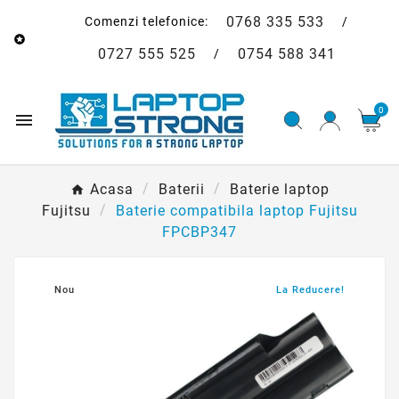
0768 335 533
Comenzi telefonice:
/

0727 555 525
0754 588 341
/
0

Acasa
Baterii
Baterie laptop
Fujitsu
Baterie compatibila laptop Fujitsu
FPCBP347
Nou
La Reducere!