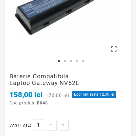

Baterie Compatibila
Laptop Gateway NV52L
158,00 lei
Economiseste 12,00 lei
170,00 lei
Cod produs:
B048
CANTITATE: