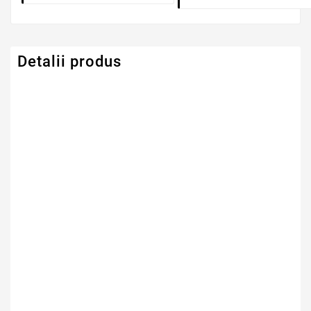
Detalii produs
Serie Model Acer
Acer Aspire
Capacitate
4400mAh
Tensiune
10.8V
Numar Celule
6
Tehnologie Baterie
Li-Ion
Tip Baterie
Compatibila