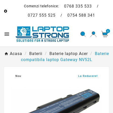
0768 335 533
Comenzi telefonice:
/

0727 555 525
0754 588 341
/
0

Acasa
Baterii
Baterie laptop Acer
Baterie
compatibila laptop Gateway NV52L
Nou
La Reducere!