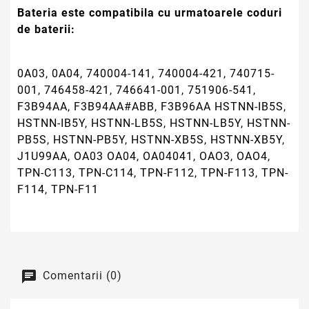
Bateria este compatibila cu urmatoarele coduri
de baterii:
0A03, 0A04, 740004-141, 740004-421, 740715-
001, 746458-421, 746641-001, 751906-541,
F3B94AA, F3B94AA#ABB, F3B96AA HSTNN-IB5S,
HSTNN-IB5Y, HSTNN-LB5S, HSTNN-LB5Y, HSTNN-
PB5S, HSTNN-PB5Y, HSTNN-XB5S, HSTNN-XB5Y,
J1U99AA, OA03 OA04, OA04041, OAO3, OAO4,
TPN-C113, TPN-C114, TPN-F112, TPN-F113, TPN-
F114, TPN-F11
Comentarii (0)