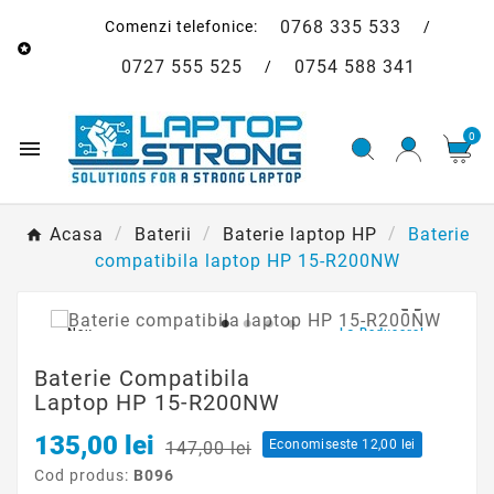
0768 335 533
Comenzi telefonice:
/

0727 555 525
0754 588 341
/
0

Acasa
Baterii
Baterie laptop HP
Baterie
compatibila laptop HP 15-R200NW

Nou
La Reducere!
Baterie Compatibila
Laptop HP 15-R200NW
135,00 lei
Economiseste 12,00 lei
147,00 lei
Cod produs:
B096