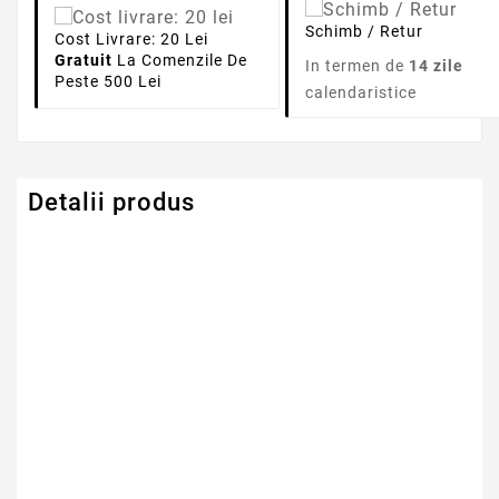
Schimb / Retur
Cost Livrare: 20 Lei
Gratuit
La Comenzile De
In termen de
14 zile
Peste 500 Lei
calendaristice
Detalii produs
Serie Model HP -
HP
Compaq
Numar Celule
4
Tehnologie Baterie
Li-Ion
Tip Baterie
Compatibila