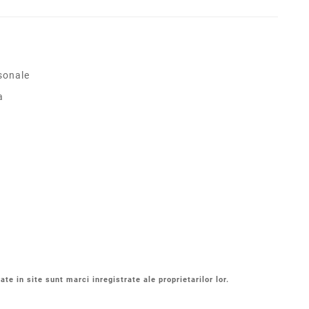
sonale
a
ate in site sunt marci inregistrate ale proprietarilor lor.