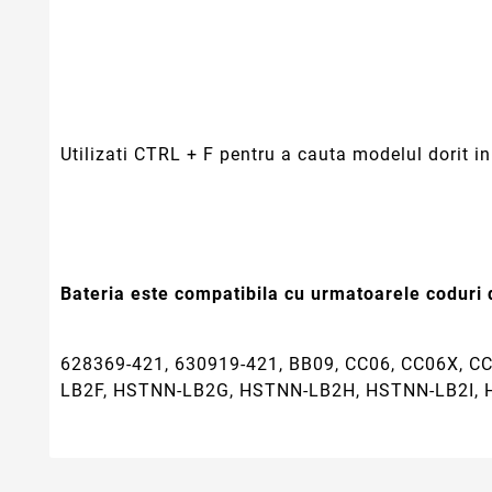
Utilizati CTRL + F pentru a cauta modelul dorit in 
Bateria este compatibila cu urmatoarele coduri d
628369-421, 630919-421, BB09, CC06, CC06X, 
LB2F, HSTNN-LB2G, HSTNN-LB2H, HSTNN-LB2I,