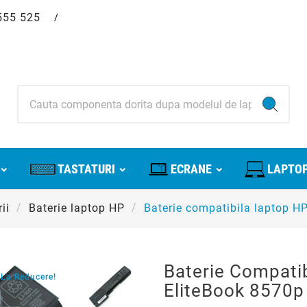
555 525
/
TASTATURI
ECRANE
LAPTOP
ii
Baterie laptop HP
Baterie compatibila laptop H
Baterie Compati
La Reducere!
EliteBook 8570p