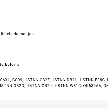
listele de mai jos.
e baterii:
CC06XL, CC09, HSTNN-CB2F, HSTNN-DB2H, HSTNN-F08C,
 HSTNN-OB2G, HSTNN-OB2H, HSTNN-W81C, QK639AA, Q