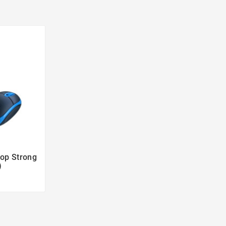
op Strong

)
i