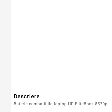
Serie Model HP - Compaq
HP
Capacitate
4400mAh
Tensiune
10.8V
Numar Celule
6
Tehnologie Baterie
Li-Ion
Tip Baterie
Compatibila
Garantie
12 Luni
Descriere
Baterie compatibila laptop HP EliteBook 8570p