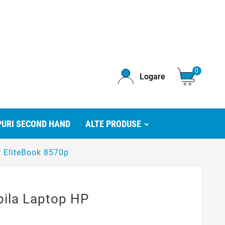
0
Logare
URI SECOND HAND
ALTE PRODUSE
P EliteBook 8570p
bila Laptop HP