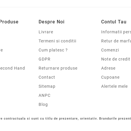
 Produse
Despre Noi
Contul Tau
Livrare
Informatii per
Termeni si conditii
Retur de marf
re
Cum platesc ?
Comenzi
GDPR
Note de credit
Second Hand
Returnare produse
Adrese
Contact
Cupoane
Sitemap
Alertele mele
ANPC
Blog
re contractuala si sunt cu titlu de prezentare, orientativ. Brandurile prezent