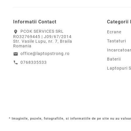
Informatii Contact
Categorii
PCOK SERVICES SRL
location_on
Ecrane
RO32769445 | J09/67/2014
Tastaturi
Str. Vasile Lupu, nr. 7, Braila
Romania
Incarcatoa
office@laptopstrong.ro
email
Baterii
0768335533
call
Laptopuri 
* Imaginile, pozele, fotografiile, si informatiile de pe site nu au valoa