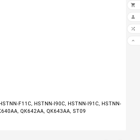




 HSTNN-F11C, HSTNN-I90C, HSTNN-I91C, HSTNN-
K640AA, QK642AA, QK643AA, ST09