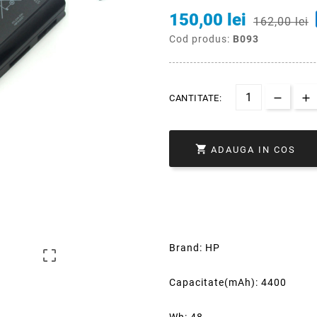
150,00 lei
162,00 lei
Cod produs:
B093
CANTITATE:

ADAUGA IN COS
Brand: HP

Capacitate(mAh): 4400