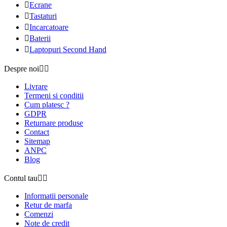

Ecrane

Tastaturi

Incarcatoare

Baterii

Laptopuri Second Hand
Despre noi


Livrare
Termeni si conditii
Cum platesc ?
GDPR
Returnare produse
Contact
Sitemap
ANPC
Blog
Contul tau


Informatii personale
Retur de marfa
Comenzi
Note de credit