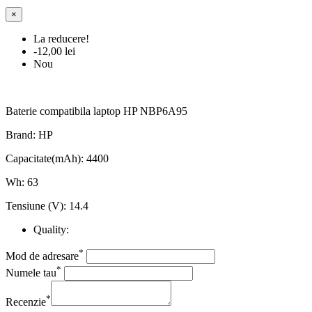
×
La reducere!
-12,00 lei
Nou
Baterie compatibila laptop HP NBP6A95
Brand: HP
Capacitate(mAh): 4400
Wh: 63
Tensiune (V): 14.4
Quality:
*
Mod de adresare
*
Numele tau
*
Recenzie