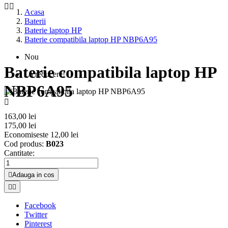


Acasa
Baterii
Baterie laptop HP
Baterie compatibila laptop HP NBP6A95
Nou
Baterie compatibila laptop HP
La reducere!
NBP6A95

163,00 lei
175,00 lei
Economiseste 12,00 lei
Cod produs:
B023
Cantitate:

Adauga in cos


Facebook
Twitter
Pinterest