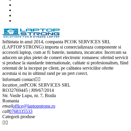
Infiintata in anul 2014, compania PCOK SERVICES SRL
(LAPTOP STRONG) importa si comercializeaza componente si
accesorii laptop, cum ar fi: baterie, tastatura, incarcator. Incercam sa
aducem un plus pietei de comert electronic romanesc oferind servicii
si produse la standarde internationale, calitate si profesionalism, fiind
orientati de la inceput pe client, pe calitatea serviciilor oferite
acestuia si nu in ultimul rand pe un pret corect.
Informatii contact


location_on
PCOK SERVICES SRL
RO32769445 | J09/67/2014
Str. Vasile Lupu, nr. 7, Braila
Romania
email
office@laptopstrong.ro
call
0768335533
Categorii produse

