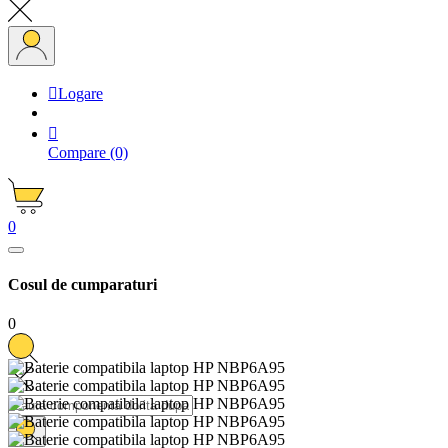

Logare

Compare
(0)
0
Cosul de cumparaturi
0