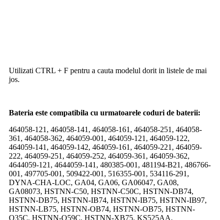
Utilizati CTRL + F pentru a cauta modelul dorit in listele de mai
jos.
Bateria este compatibila cu urmatoarele coduri de baterii:
464058-121, 464058-141, 464058-161, 464058-251, 464058-
361, 464058-362, 464059-001, 464059-121, 464059-122,
464059-141, 464059-142, 464059-161, 464059-221, 464059-
222, 464059-251, 464059-252, 464059-361, 464059-362,
4644059-121, 4644059-141, 480385-001, 481194-B21, 486766-
001, 497705-001, 509422-001, 516355-001, 534116-291,
DYNA-CHA-LOC, GA04, GA06, GA06047, GA08,
GA08073, HSTNN-C50, HSTNN-C50C, HSTNN-DB74,
HSTNN-DB75, HSTNN-IB74, HSTNN-IB75, HSTNN-IB97,
HSTNN-LB75, HSTNN-OB74, HSTNN-OB75, HSTNN-
Q35C, HSTNN-Q59C, HSTNN-XB75, KS525AA,