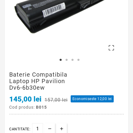

Baterie Compatibila
Laptop HP Pavilion
Dv6-6b30ew
145,00 lei
Economiseste 12,00 lei
157,00 lei
Cod produs:
B015
CANTITATE: