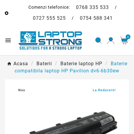
0768 335 533
Comenzi telefonice:
/

0727 555 525
0754 588 341
/
0

Acasa
Baterii
Baterie laptop HP
Baterie
compatibila laptop HP Pavilion dv6-6b30ew
Nou
La Reducere!