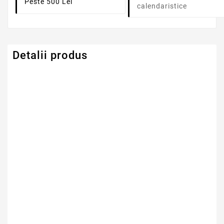
Peste 500 Lei
calendaristice
Detalii produs
Serie Model HP -
HP
Compaq
Capacitate
4400mAh
Tensiune
10.8V
Numar Celule
6
Tehnologie Baterie
Li-Ion