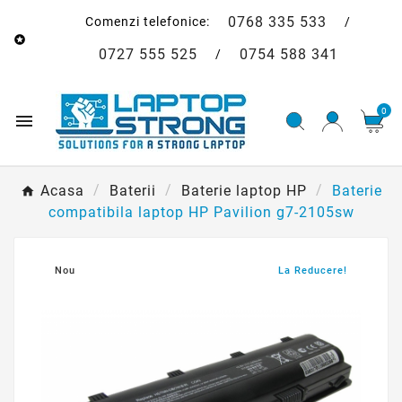
0768 335 533
Comenzi telefonice:
/

0727 555 525
0754 588 341
/
0

Acasa
Baterii
Baterie laptop HP
Baterie
compatibila laptop HP Pavilion g7-2105sw
Nou
La Reducere!