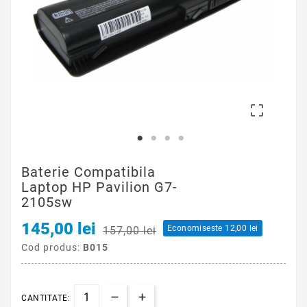

Baterie Compatibila
Laptop HP Pavilion G7-
2105sw
145,00 lei
Economiseste 12,00 lei
157,00 lei
Cod produs:
B015
CANTITATE: