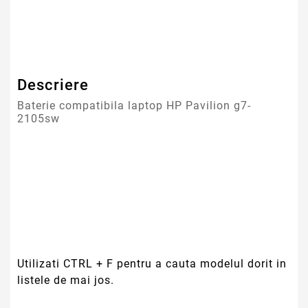
Tip Baterie
Compatibila
Garantie
12 Luni
Descriere
Baterie compatibila laptop HP Pavilion g7-
2105sw
Utilizati CTRL + F pentru a cauta modelul dorit in
listele de mai jos.