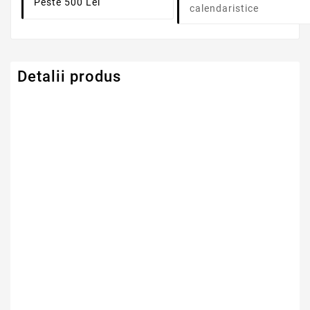
Peste 500 Lei
calendaristice
Detalii produs
Serie Model HP -
HP
Compaq
Capacitate
4400mAh
Tensiune
10.8V
Numar Celule
6
Tehnologie Baterie
Li-Ion