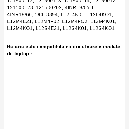
121500112, 121500113, 121500114, 121500121,
121500123, 121500202, 4INR19/65-1,
4INR19/66, 59413894, L12L4K01, L12L4KO1,
L12M4E21, L12M4F02, L12M4FO2, L12M4K01,
L12M4KO1, L12S4E21, L12S4K01, L12S4KO1
Bate
ria este compatibila cu urmatoarele modele
de laptop :