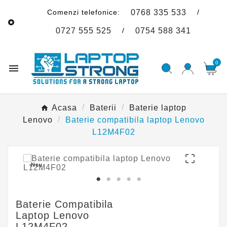
Comenzi telefonice:
/
0768 335 533

/
0727 555 525
0754 588 341
0

Acasa
Baterii
Baterie laptop
Lenovo
Baterie compatibila laptop Lenovo
L12M4F02

Nou
Baterie Compatibila
Laptop Lenovo
L12M4F02