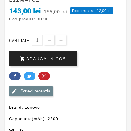
143,00 lei
Economiseste 12,00 lei
155,00 lei
Cod produs:
B030
CANTITATE:

ADAUGA IN COS
Scrie-ti recenzia
Brand: Lenovo
Capacitate(mAh): 2200
Wh: 32