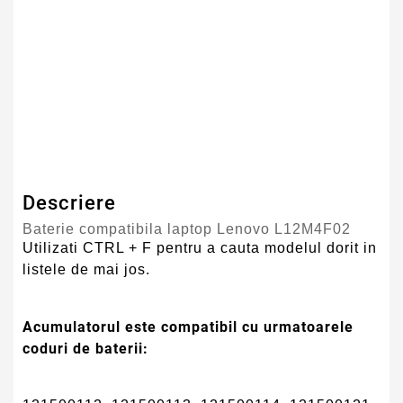
Culoare
Negru
Tip Baterie
Compatibila
Serie Model
Lenovo
Garantie
12 Luni
Descriere
Baterie compatibila laptop Lenovo L12M4F02
Utilizati CTRL + F pentru a cauta modelul dorit in
listele de mai jos.
Acumulatorul este compatibil cu urmatoarele
coduri de baterii: