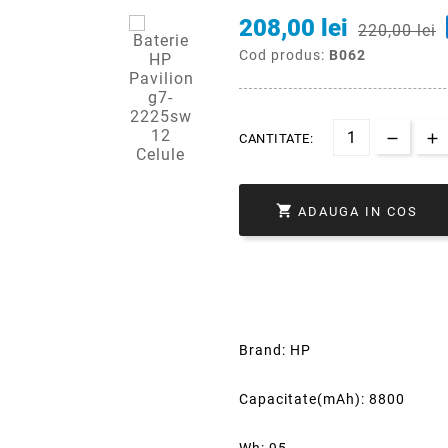
208,00 lei
220,00 lei
Cod produs:
B062
CANTITATE:

ADAUGA IN COS
Brand: HP
Capacitate(mAh): 8800