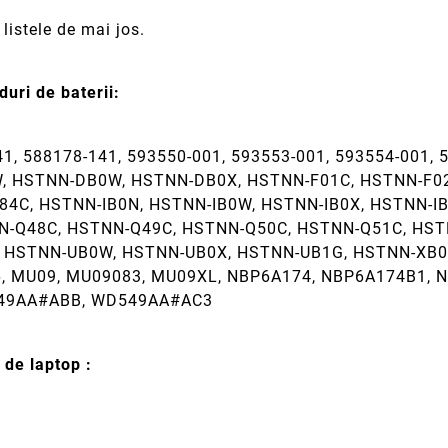
listele de mai jos.
uri de baterii:
41, 588178-141, 593550-001, 593553-001, 593554-001, 
 HSTNN-DB0W, HSTNN-DB0X, HSTNN-F01C, HSTNN-F02C
I84C, HSTNN-IB0N, HSTNN-IB0W, HSTNN-IB0X, HSTNN-I
N-Q48C, HSTNN-Q49C, HSTNN-Q50C, HSTNN-Q51C, HST
, HSTNN-UB0W, HSTNN-UB0X, HSTNN-UB1G, HSTNN-XB0
 MU09, MU09083, MU09XL, NBP6A174, NBP6A174B1, 
49AA#ABB, WD549AA#AC3
 de laptop :