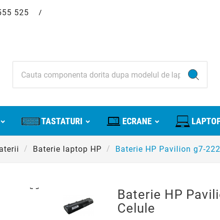
555 525
/
TASTATURI
ECRANE
LAPTOP
aterii
Baterie laptop HP
Baterie HP Pavilion g7-22

Baterie HP Pavi
Celule