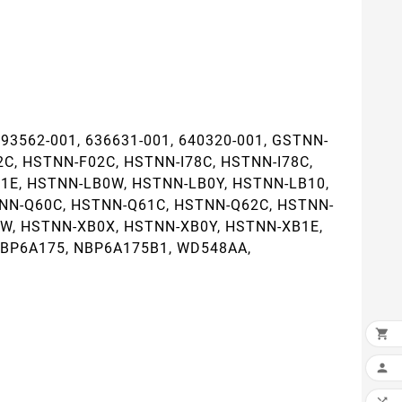
593562-001, 636631-001, 640320-001, GSTNN-
, HSTNN-F02C, HSTNN-I78C, HSTNN-I78C,
B1E, HSTNN-LB0W, HSTNN-LB0Y, HSTNN-LB10,
NN-Q60C, HSTNN-Q61C, HSTNN-Q62C, HSTNN-
W, HSTNN-XB0X, HSTNN-XB0Y, HSTNN-XB1E,
NBP6A175, NBP6A175B1, WD548AA,

