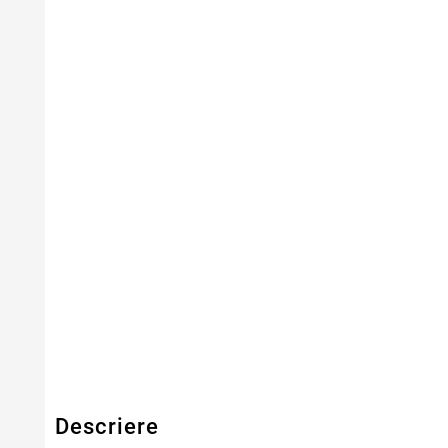
Capacitate
8800mAh
Tensiune
10.8V
Numar Celule
12
Tehnologie Baterie
Li-Ion
Culoare
Negru
Tip Baterie
Compatibila
Serie Model
HP
Garantie
12 Luni
Descriere