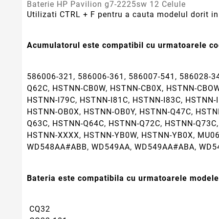
Baterie HP Pavilion g7-2225sw 12 Celule
Utilizati CTRL + F pentru a cauta modelul dorit in 
Acumulatorul este compatibil cu urmatoarele cod
586006-321, 586006-361, 586007-541, 586028-3
Q62C, HSTNN-CB0W, HSTNN-CB0X, HSTNN-CBOW,
HSTNN-I79C, HSTNN-I81C, HSTNN-I83C, HSTNN-
HSTNN-OB0X, HSTNN-OB0Y, HSTNN-Q47C, HSTN
Q63C, HSTNN-Q64C, HSTNN-Q72C, HSTNN-Q73C
HSTNN-XXXX, HSTNN-YB0W, HSTNN-YB0X, MU06,
WD548AA#ABB, WD549AA, WD549AA#ABA, WD5
Bateria este compatibila cu urmatoarele modele
CQ32