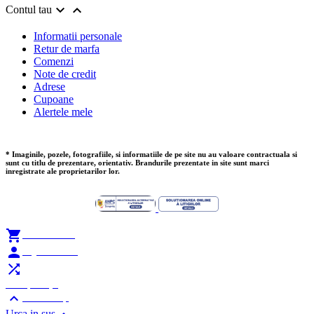


Contul tau
Informatii personale
Retur de marfa
Comenzi
Note de credit
Adrese
Cupoane
Alertele mele
* Imaginile, pozele, fotografiile, si informatiile de pe site nu au valoare contractuala si
sunt cu titlu de prezentare, orientativ. Brandurile prezentate in site sunt marci
inregistrate ale proprietarilor lor.

Add to Cart

My Account

Compare (
0
)

Scroll Top
Urca in sus