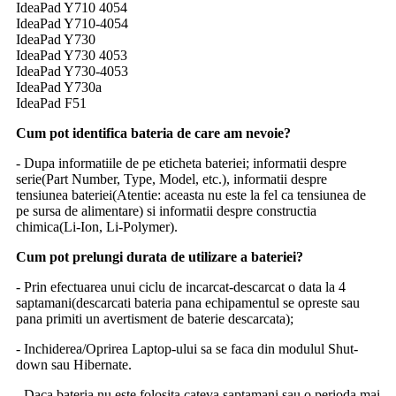
IdeaPad Y710 4054
IdeaPad Y710-4054
IdeaPad Y730
IdeaPad Y730 4053
IdeaPad Y730-4053
IdeaPad Y730a
IdeaPad F51
Cum pot identifica bateria de care am nevoie?
- Dupa informatiile de pe eticheta bateriei; informatii despre
serie(Part Number, Type, Model, etc.), informatii despre
tensiunea bateriei(Atentie: aceasta nu este la fel ca tensiunea de
pe sursa de alimentare) si informatii despre constructia
chimica(Li-Ion, Li-Polymer).
Cum pot prelungi durata de utilizare a bateriei?
- Prin efectuarea unui ciclu de incarcat-descarcat o data la 4
saptamani(descarcati bateria pana echipamentul se opreste sau
pana primiti un avertisment de baterie descarcata);
- Inchiderea/Oprirea Laptop-ului sa se faca din modulul Shut-
down sau Hibernate.
- Daca bateria nu este folosita cateva saptamani sau o perioda mai