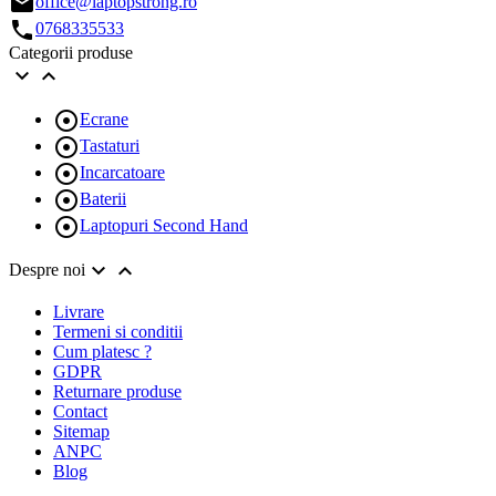
email
office@laptopstrong.ro
call
0768335533
Categorii produse



Ecrane

Tastaturi

Incarcatoare

Baterii

Laptopuri Second Hand


Despre noi
Livrare
Termeni si conditii
Cum platesc ?
GDPR
Returnare produse
Contact
Sitemap
ANPC
Blog