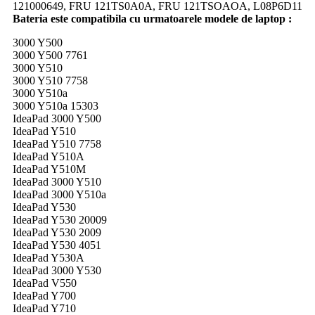
121000649, FRU 121TS0A0A, FRU 121TSOAOA, L08P6D11
Bateria este compatibila cu urmatoarele modele de laptop :
3000 Y500
3000 Y500 7761
3000 Y510
3000 Y510 7758
3000 Y510a
3000 Y510a 15303
IdeaPad 3000 Y500
IdeaPad Y510
IdeaPad Y510 7758
IdeaPad Y510A
IdeaPad Y510M
IdeaPad 3000 Y510
IdeaPad 3000 Y510a
IdeaPad Y530
IdeaPad Y530 20009
IdeaPad Y530 2009
IdeaPad Y530 4051
IdeaPad Y530A
IdeaPad 3000 Y530
IdeaPad V550
IdeaPad Y700
IdeaPad Y710