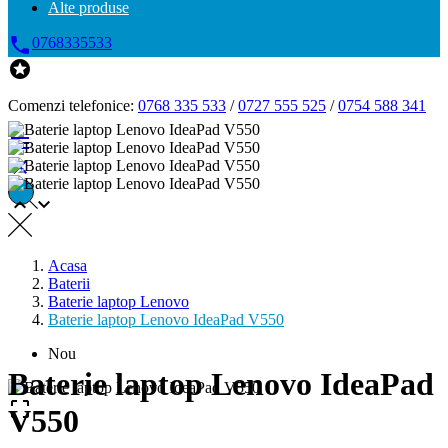
Alte produse

0768335533

Comenzi telefonice:
0768 335 533
/
0727 555 525
/
0754 588 341




Acasa
Baterii
Baterie laptop Lenovo
Baterie laptop Lenovo IdeaPad V550
Nou
Baterie laptop Lenovo IdeaPad

V550