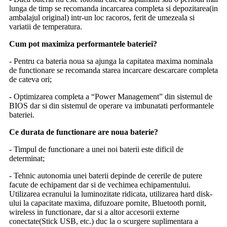
lunga de timp se recomanda incarcarea completa si depozitarea(in
ambalajul original) intr-un loc racoros, ferit de umezeala si
variatii de temperatura.
Cum pot maximiza performantele bateriei?
- Pentru ca bateria noua sa ajunga la capitatea maxima nominala
de functionare se recomanda starea incarcare descarcare completa
de cateva ori;
- Optimizarea completa a “Power Management” din sistemul de
BIOS dar si din sistemul de operare va imbunatati performantele
bateriei.
Ce durata de functionare are noua baterie?
- Timpul de functionare a unei noi baterii este dificil de
determinat;
- Tehnic autonomia unei baterii depinde de cererile de putere
facute de echipament dar si de vechimea echipamentului.
Utilizarea ecranului la luminozitate ridicata, utilizarea hard disk-
ului la capacitate maxima, difuzoare pornite, Bluetooth pornit,
wireless in functionare, dar si a altor accesorii externe
conectate(Stick USB, etc.) duc la o scurgere suplimentara a