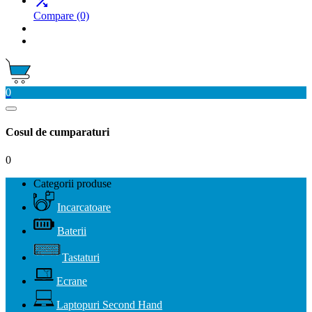

Compare
(0)
0
Cosul de cumparaturi
0
Categorii produse
Incarcatoare
Baterii
Tastaturi
Ecrane
Laptopuri Second Hand