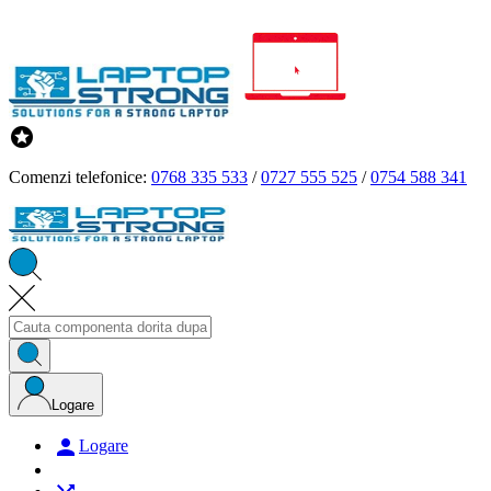

Comenzi telefonice:
0768 335 533
/
0727 555 525
/
0754 588 341
Logare

Logare