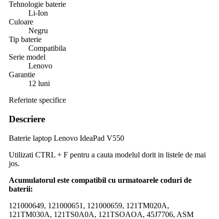
Tehnologie baterie
Li-Ion
Culoare
Negru
Tip baterie
Compatibila
Serie model
Lenovo
Garantie
12 luni
Referinte specifice
Descriere
Baterie laptop Lenovo IdeaPad V550
Utilizati CTRL + F pentru a cauta modelul dorit in listele de mai
jos.
Acumulatorul este compatibil cu urmatoarele coduri de
baterii:
121000649, 121000651, 121000659, 121TM020A,
121TM030A, 121TS0A0A, 121TSOAOA, 45J7706, ASM