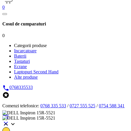
0
Cosul de cumparaturi
0
Categorii produse
Incarcatoare
Baterii
Tastaturi
Ecrane
Laptopuri Second Hand
Alte produse

0768335533

Comenzi telefonice:
0768 335 533
/
0727 555 525
/
0754 588 341



