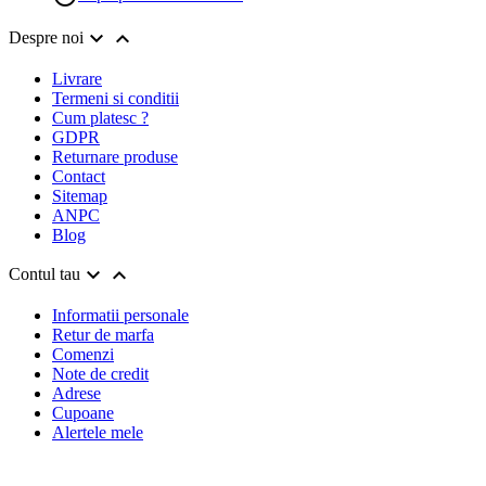


Despre noi
Livrare
Termeni si conditii
Cum platesc ?
GDPR
Returnare produse
Contact
Sitemap
ANPC
Blog


Contul tau
Informatii personale
Retur de marfa
Comenzi
Note de credit
Adrese
Cupoane
Alertele mele