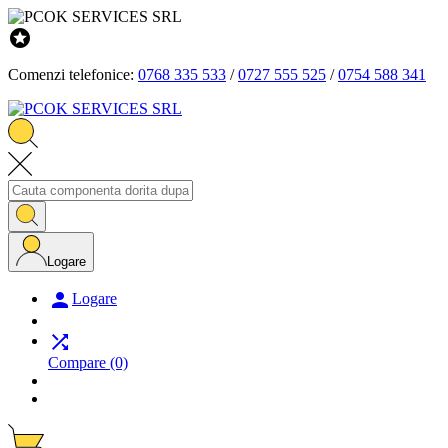

Comenzi telefonice:
0768 335 533
/
0727 555 525
/
0754 588 341
Logare

Logare

Compare
(0)