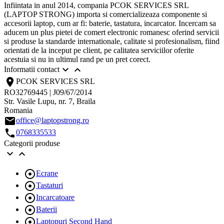
Infiintata in anul 2014, compania PCOK SERVICES SRL
(LAPTOP STRONG) importa si comercializeaza componente si
accesorii laptop, cum ar fi: baterie, tastatura, incarcator. Incercam sa
aducem un plus pietei de comert electronic romanesc oferind servicii
si produse la standarde internationale, calitate si profesionalism, fiind
orientati de la inceput pe client, pe calitatea serviciilor oferite
acestuia si nu in ultimul rand pe un pret corect.


Informatii contact
location_on
PCOK SERVICES SRL
RO32769445 | J09/67/2014
Str. Vasile Lupu, nr. 7, Braila
Romania
email
office@laptopstrong.ro
call
0768335533
Categorii produse



Ecrane

Tastaturi

Incarcatoare

Baterii

Laptopuri Second Hand