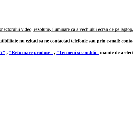
onectorului video, rezolutie, iluminare ca a vechiului ecran de pe laptop
ilitate nu ezitati sa ne contactati telefonic sau prin e-mail:
conta
 ?"
,
"Returnare produse"
,
"Termeni si conditii"
inainte de a efe