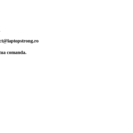
.
ct@laptopstrong.ro
ctua comanda.