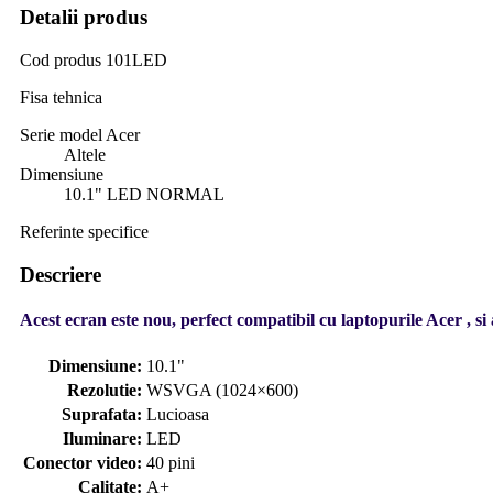
Detalii produs
Cod produs
101LED
Fisa tehnica
Serie model Acer
Altele
Dimensiune
10.1" LED NORMAL
Referinte specifice
Descriere
Acest ecran este nou, perfect compatibil cu laptopurile Acer , si 
Dimensiune:
10.1"
Rezolutie:
WSVGA (1024×600)
Suprafata:
Lucioasa
Iluminare:
LED
Conector video:
40 pini
Calitate:
A+