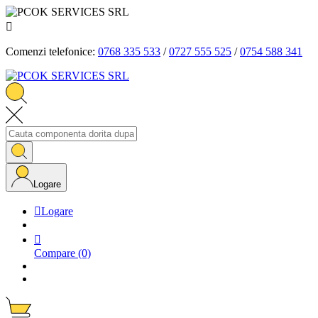

Comenzi telefonice:
0768 335 533
/
0727 555 525
/
0754 588 341
Logare

Logare

Compare
(0)