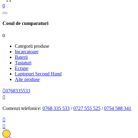
0
Cosul de cumparaturi
0
Categorii produse
Incarcatoare
Baterii
Tastaturi
Ecrane
Laptopuri Second Hand
Alte produse

0768335533

Comenzi telefonice:
0768 335 533
/
0727 555 525
/
0754 588 341

