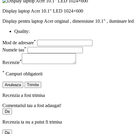
Display laptop Acer 10.1" LED 1024×600
Display pentru laptop Acer original , dimensiune 10.1" , iluminare led
Quality:
*
Mod de adresare
*
Numele tau
*
Recenzie
*
Campuri obligatorii
Anuleaza
Trimite
Recenzia a fost trimisa
Comentariul tau a fost adaugat!
Da
Recenzia ta nu a putut fi trimisa
Da