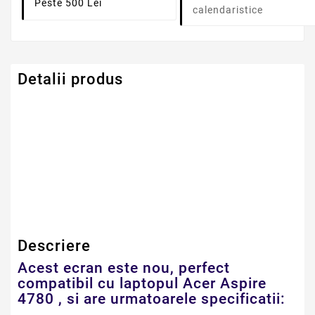
Peste 500 Lei
calendaristice
Detalii produs
Serie Model Acer
Aspire
Dimensiune
14.0" LED NORMAL
Descriere
Acest ecran este nou, perfect
compatibil cu laptopul Acer Aspire
4780 , si are urmatoarele specificatii: