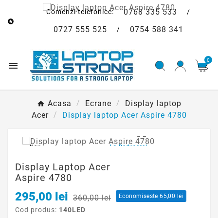
0768 335 533
Comenzi telefonice:
/

0727 555 525
0754 588 341
/
0

Acasa
Ecrane
Display laptop
Acer
Display laptop Acer Aspire 4780

Nou
La Reducere!
Display Laptop Acer
Aspire 4780
295,00 lei
Economiseste 65,00 lei
360,00 lei
Cod produs:
140LED