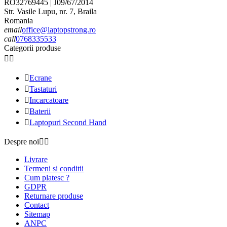
RO32769445 | J09/67/2014
Str. Vasile Lupu, nr. 7, Braila
Romania
email
office@laptopstrong.ro
call
0768335533
Categorii produse



Ecrane

Tastaturi

Incarcatoare

Baterii

Laptopuri Second Hand
Despre noi


Livrare
Termeni si conditii
Cum platesc ?
GDPR
Returnare produse
Contact
Sitemap
ANPC