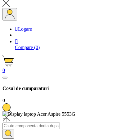

Logare

Compare
(0)
0
Cosul de cumparaturi
0

