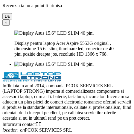
Recenzia ta nu a putut fi trimisa
Da
×
Display pentru laptop Acer Aspire 5553G original ,
dimensiune 15.6" slim, iluminare led, conector de 40
pini pozitie dreapta jos, rezolutie HD 1366 x 768.
Infiintata in anul 2014, compania PCOK SERVICES SRL
(LAPTOP STRONG) importa si comercializeaza componente si
accesorii laptop, cum ar fi: baterie, tastatura, incarcator. Incercam sa
aducem un plus pietei de comert electronic romanesc oferind servicii
si produse la standarde internationale, calitate si profesionalism, fiind
orientati de la inceput pe client, pe calitatea serviciilor oferite
acestuia si nu in ultimul rand pe un pret corect.
Informatii contact


location_on
PCOK SERVICES SRL