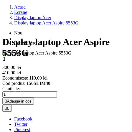
Acasa
Ecrane
Display laptop Acer
Display laptop Acer Aspire 5553G
Nou
Display laptop Acer Aspire
La reducere!
5553G

300,00 lei
410,00 lei
Economiseste 110,00 lei
Cod produs:
156SLIM40
Cantitate:

Adauga in cos


Facebook
Twitter
Pinterest