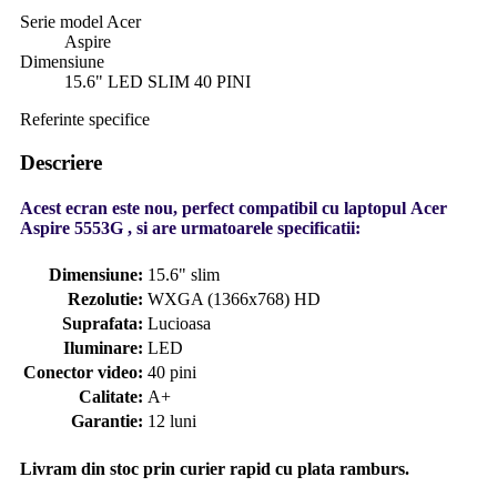
Serie model Acer
Aspire
Dimensiune
15.6" LED SLIM 40 PINI
Referinte specifice
Descriere
Acest ecran este nou, perfect compatibil cu laptopul Acer
Aspire 5553G , si are urmatoarele specificatii:
Dimensiune:
15.6" slim
Rezolutie:
WXGA (1366x768) HD
Suprafata:
Lucioasa
Iluminare:
LED
Conector video:
40 pini
Calitate:
A+
Garantie:
12 luni
Livram din stoc prin curier rapid cu plata ramburs.