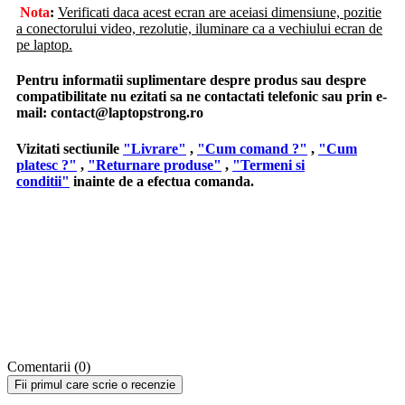
Nota
:
Verificati daca acest ecran are aceiasi dimensiune, pozitie
a conectorului video, rezolutie, iluminare ca a vechiului ecran de
pe laptop.
Pentru informatii suplimentare despre produs sau despre
compatibilitate nu ezitati sa ne contactati telefonic sau prin e-
mail:
contact@laptopstrong.ro
Vizitati sectiunile
"Livrare"
,
"Cum comand ?"
,
"Cum
platesc ?"
,
"Returnare produse"
,
"Termeni si
conditii"
inainte de a efectua comanda.
Comentarii (0)
Fii primul care scrie o recenzie