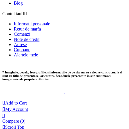
Blog
Contul tau


Informatii personale
Retur de marfa
Comenzi
Note de credit
Adrese
Cupoane
Alertele mele
* Imaginile, pozele, fotografiile, si informatiile de pe site nu au valoare contractuala si
sunt cu titlu de prezentare, orientativ. Brandurile prezentate in site sunt marci
inregistrate ale proprietarilor lor.

Add to Cart

My Account

Compare (
0
)

Scroll Top