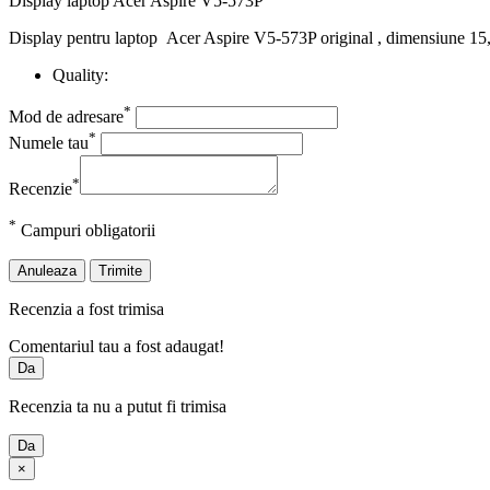
Display laptop Acer Aspire V5-573P
Display pentru laptop Acer Aspire V5-573P original , dimensiune 15,6
Quality:
*
Mod de adresare
*
Numele tau
*
Recenzie
*
Campuri obligatorii
Anuleaza
Trimite
Recenzia a fost trimisa
Comentariul tau a fost adaugat!
Da
Recenzia ta nu a putut fi trimisa
Da
×