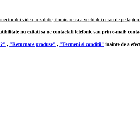
onectorului video, rezolutie, iluminare ca a vechiului ecran de pe laptop
ilitate nu ezitati sa ne contactati telefonic sau prin e-mail:
conta
 ?"
,
"Returnare produse"
,
"Termeni si conditii"
inainte de a efe