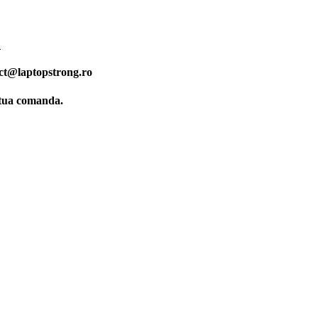
.
ct@laptopstrong.ro
ctua comanda.