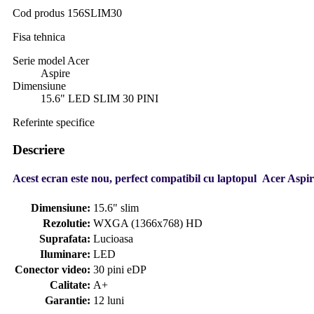
Cod produs
156SLIM30
Fisa tehnica
Serie model Acer
Aspire
Dimensiune
15.6" LED SLIM 30 PINI
Referinte specifice
Descriere
Acest ecran este nou, perfect compatibil cu laptopul Acer Aspire
Dimensiune:
15.6" slim
Rezolutie:
WXGA (1366x768) HD
Suprafata:
Lucioasa
Iluminare:
LED
Conector video:
30 pini eDP
Calitate:
A+
Garantie:
12 luni