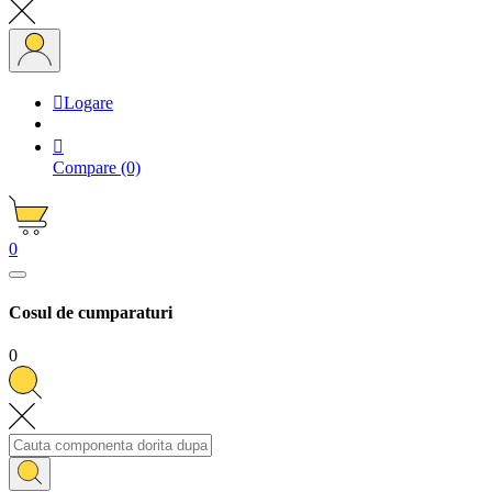

Logare

Compare
(0)
0
Cosul de cumparaturi
0