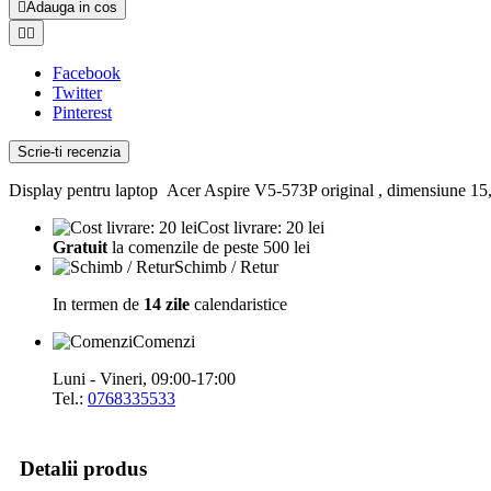

Adauga in cos


Facebook
Twitter
Pinterest
Scrie-ti recenzia
Display pentru laptop Acer Aspire V5-573P original , dimensiune 15,6
Cost livrare: 20 lei
Gratuit
la comenzile de peste 500 lei
Schimb / Retur
In termen de
14 zile
calendaristice
Comenzi
Luni - Vineri, 09:00-17:00
Tel.:
0768335533
Detalii produs