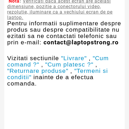
Nota
:
Verificati daca acest ecran are aceiasi
dimensiune, pozitie a conectorului video,
rezolutie, iluminare ca a vechiului ecran de pe
laptop.
Pentru informatii suplimentare despre
produs sau despre compatibilitate nu
ezitati sa ne contactati telefonic sau
prin e-mail:
contact@laptopstrong.ro
Vizitati sectiunile
"Livrare"
,
"Cum
comand ?"
,
"Cum platesc ?"
,
"Returnare produse"
,
"Termeni si
conditii"
inainte de a efectua
comanda.