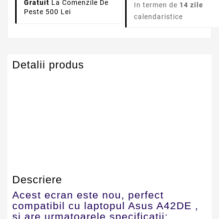
Gratuit
La Comenzile De
In termen de
14 zile
Peste 500 Lei
calendaristice
Detalii produs
Serie Model Asus
Asus
Dimensiune
14.0" LED NORMAL
Descriere
Acest ecran este nou, perfect
compatibil cu laptopul Asus A42DE ,
si are urmatoarele specificatii: