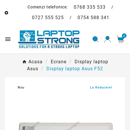
0768 335 533
Comenzi telefonice:
/

0727 555 525
0754 588 341
/
0

Acasa
Ecrane
Display laptop
Asus
Display laptop Asus F52
Nou
La Reducere!