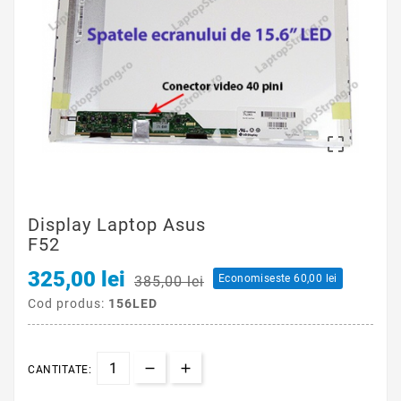

Display Laptop Asus
F52
325,00 lei
Economiseste 60,00 lei
385,00 lei
Cod produs:
156LED
CANTITATE: