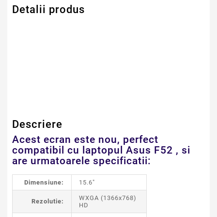
Detalii produs
Serie Model Asus
Asus
Dimensiune
15.6" LED NORMAL
Descriere
Acest ecran este nou, perfect
compatibil cu laptopul Asus F52 , si
are urmatoarele specificatii:
Dimensiune:
15.6"
WXGA (1366x768)
Rezolutie:
HD