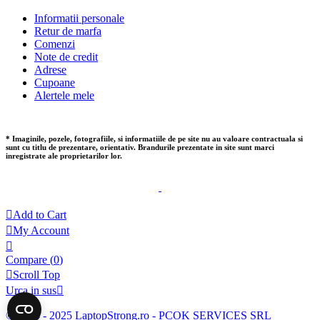
Informatii personale
Retur de marfa
Comenzi
Note de credit
Adrese
Cupoane
Alertele mele
* Imaginile, pozele, fotografiile, si informatiile de pe site nu au valoare contractuala si
sunt cu titlu de prezentare, orientativ. Brandurile prezentate in site sunt marci
inregistrate ale proprietarilor lor.

Add to Cart

My Account

Compare (
0
)

Scroll Top
Urca in sus

© 2014 - 2025 LaptopStrong.ro - PCOK SERVICES SRL