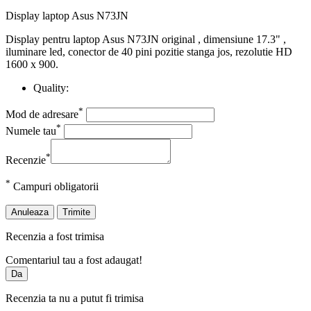
Display laptop Asus N73JN
Display pentru laptop Asus N73JN original , dimensiune 17.3" ,
iluminare led, conector de 40 pini pozitie stanga jos, rezolutie HD
1600 x 900.
Quality:
*
Mod de adresare
*
Numele tau
*
Recenzie
*
Campuri obligatorii
Anuleaza
Trimite
Recenzia a fost trimisa
Comentariul tau a fost adaugat!
Da
Recenzia ta nu a putut fi trimisa