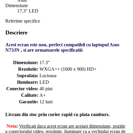
Asus
Dimensiune
17.3" LED
Referinte specifice
Descriere
Acest ecran este nou, perfect compatibil cu laptopul Asus
N73JN , si are urmatoarele specificatii:
Dimensiune:
17.3"
Rezolutie:
WXGA++ (1600 x 900) HD+
Suprafata:
Lucioasa
Iluminare:
LED
Conector video:
40 pini
Calitate:
A+
Garantie:
12 luni
Livram din stoc prin curier rapid cu plata ramburs.
Nota
:
Verificati daca acest ecran are aceiasi dimensiune, pozitie
a conectorului video, rezolutie, iluminare ca a vechiului ecran de