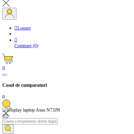

Logare

Compare
(0)
0
Cosul de cumparaturi
0

