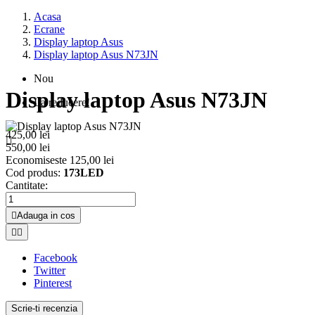
Acasa
Ecrane
Display laptop Asus
Display laptop Asus N73JN
Nou
Display laptop Asus N73JN
La reducere!
425,00 lei

550,00 lei
Economiseste 125,00 lei
Cod produs:
173LED
Cantitate:

Adauga in cos


Facebook
Twitter
Pinterest
Scrie-ti recenzia