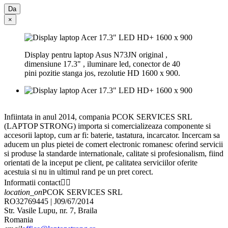
Da
×
Display pentru laptop Asus N73JN original ,
dimensiune 17.3" , iluminare led, conector de 40
pini pozitie stanga jos, rezolutie HD 1600 x 900.
Infiintata in anul 2014, compania PCOK SERVICES SRL
(LAPTOP STRONG) importa si comercializeaza componente si
accesorii laptop, cum ar fi: baterie, tastatura, incarcator. Incercam sa
aducem un plus pietei de comert electronic romanesc oferind servicii
si produse la standarde internationale, calitate si profesionalism, fiind
orientati de la inceput pe client, pe calitatea serviciilor oferite
acestuia si nu in ultimul rand pe un pret corect.
Informatii contact


location_on
PCOK SERVICES SRL
RO32769445 | J09/67/2014
Str. Vasile Lupu, nr. 7, Braila
Romania