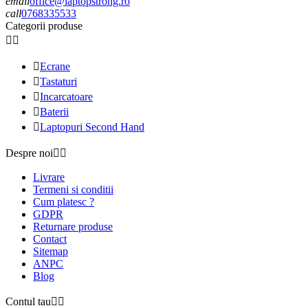
email
office@laptopstrong.ro
call
0768335533
Categorii produse



Ecrane

Tastaturi

Incarcatoare

Baterii

Laptopuri Second Hand
Despre noi


Livrare
Termeni si conditii
Cum platesc ?
GDPR
Returnare produse
Contact
Sitemap
ANPC
Blog
Contul tau

