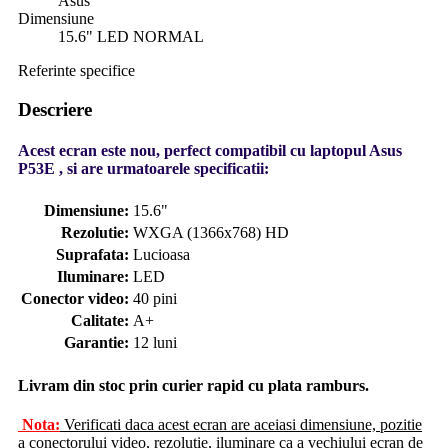
Asus
Dimensiune
15.6" LED NORMAL
Referinte specifice
Descriere
Acest ecran este nou, perfect compatibil cu laptopul Asus
P53E , si are urmatoarele specificatii:
Dimensiune:
15.6"
Rezolutie:
WXGA (1366x768) HD
Suprafata:
Lucioasa
Iluminare:
LED
Conector video:
40 pini
Calitate:
A+
Garantie:
12 luni
Livram din stoc prin curier rapid cu plata ramburs.
Nota:
Verificati daca acest ecran are aceiasi dimensiune, pozitie
a conectorului video, rezolutie, iluminare ca a vechiului ecran de