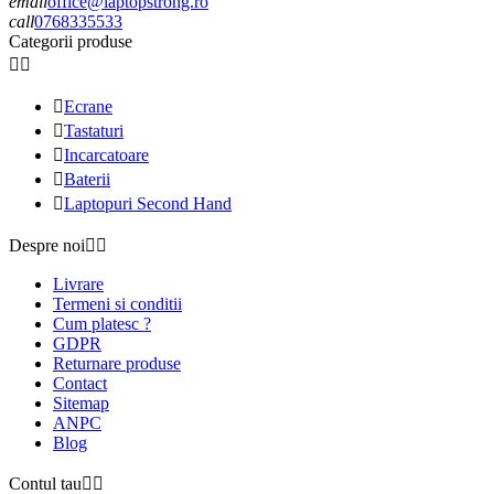
email
office@laptopstrong.ro
call
0768335533
Categorii produse



Ecrane

Tastaturi

Incarcatoare

Baterii

Laptopuri Second Hand
Despre noi


Livrare
Termeni si conditii
Cum platesc ?
GDPR
Returnare produse
Contact
Sitemap
ANPC
Blog
Contul tau

