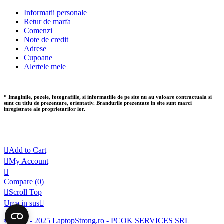
Informatii personale
Retur de marfa
Comenzi
Note de credit
Adrese
Cupoane
Alertele mele
* Imaginile, pozele, fotografiile, si informatiile de pe site nu au valoare contractuala si
sunt cu titlu de prezentare, orientativ. Brandurile prezentate in site sunt marci
inregistrate ale proprietarilor lor.

Add to Cart

My Account

Compare (
0
)

Scroll Top
Urca in sus

© 2014 - 2025 LaptopStrong.ro - PCOK SERVICES SRL