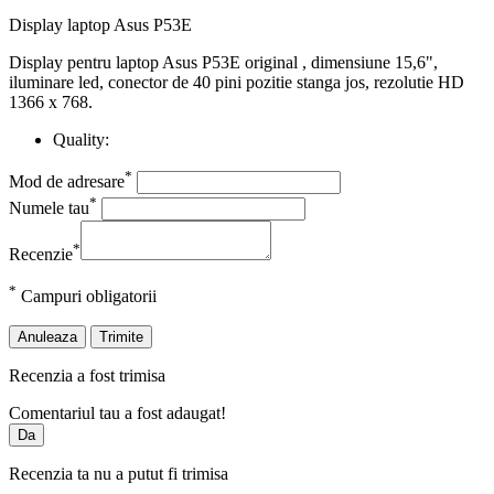
Display laptop Asus P53E
Display pentru laptop Asus P53E original , dimensiune 15,6",
iluminare led, conector de 40 pini pozitie stanga jos, rezolutie HD
1366 x 768.
Quality:
*
Mod de adresare
*
Numele tau
*
Recenzie
*
Campuri obligatorii
Anuleaza
Trimite
Recenzia a fost trimisa
Comentariul tau a fost adaugat!
Da
Recenzia ta nu a putut fi trimisa