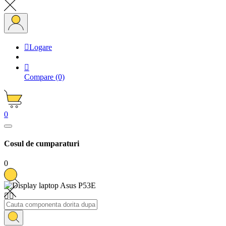

Logare

Compare
(0)
0
Cosul de cumparaturi
0

