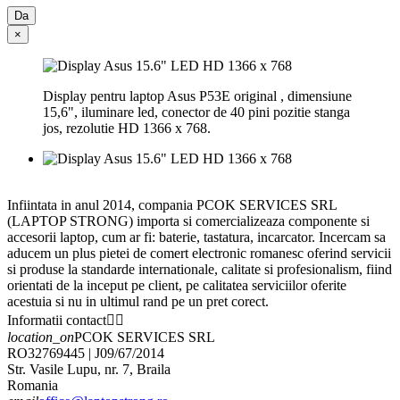
Da
×
Display pentru laptop Asus P53E original , dimensiune
15,6", iluminare led, conector de 40 pini pozitie stanga
jos, rezolutie HD 1366 x 768.
Infiintata in anul 2014, compania PCOK SERVICES SRL
(LAPTOP STRONG) importa si comercializeaza componente si
accesorii laptop, cum ar fi: baterie, tastatura, incarcator. Incercam sa
aducem un plus pietei de comert electronic romanesc oferind servicii
si produse la standarde internationale, calitate si profesionalism, fiind
orientati de la inceput pe client, pe calitatea serviciilor oferite
acestuia si nu in ultimul rand pe un pret corect.
Informatii contact


location_on
PCOK SERVICES SRL
RO32769445 | J09/67/2014
Str. Vasile Lupu, nr. 7, Braila
Romania