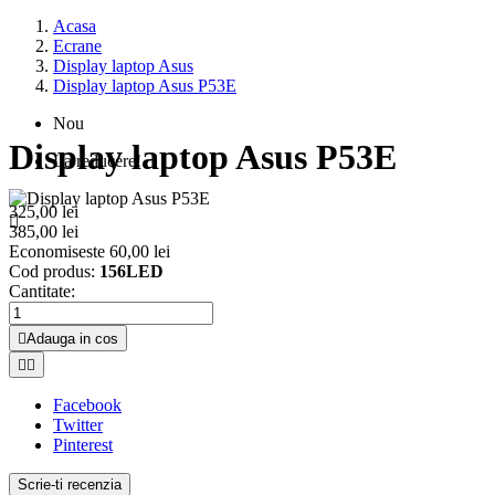
Acasa
Ecrane
Display laptop Asus
Display laptop Asus P53E
Nou
Display laptop Asus P53E
La reducere!
325,00 lei

385,00 lei
Economiseste 60,00 lei
Cod produs:
156LED
Cantitate:

Adauga in cos


Facebook
Twitter
Pinterest
Scrie-ti recenzia