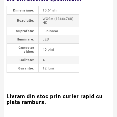
Dimensiune:
15.6" slim
WXGA (1366x768)
Rezolutie:
HD
Suprafata:
Lucioasa
Iluminare:
LED
Conector
40 pini
video:
Calitate:
A+
Garantie:
12 luni
Livram din stoc prin curier rapid cu
plata ramburs.