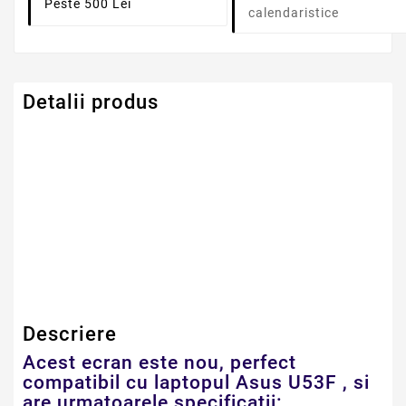
Peste 500 Lei
calendaristice
Detalii produs
Serie Model Asus
Asus
Dimensiune
15.6" LED SLIM 40
PINI
Descriere
Acest ecran este nou, perfect
compatibil cu laptopul Asus U53F , si
are urmatoarele specificatii: