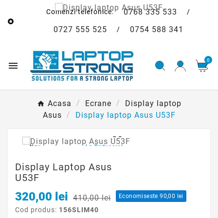
0768 335 533
Comenzi telefonice:
/

0727 555 525
0754 588 341
/
0

Acasa
Ecrane
Display laptop
Asus
Display laptop Asus U53F

Nou
La Reducere!
Display Laptop Asus
U53F
320,00 lei
Economiseste 90,00 lei
410,00 lei
Cod produs:
156SLIM40