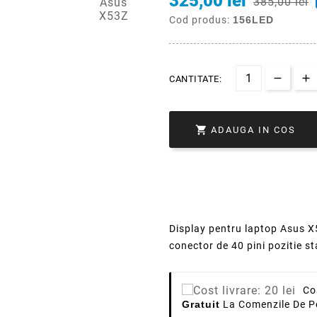
325,00 lei
385,00 lei
Cod produs:
156LED
CANTITATE:

ADAUGA IN COS
Display pentru laptop Asus X5
conector de 40 pini pozitie s
Co
Gratuit
La Comenzile De P