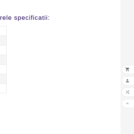
ele specificatii:



