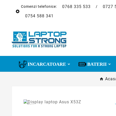
0768 335 533
0727 
Comenzi telefonice:
/

0754 588 341
INCARCATOARE
BATERII
Acas
Nou