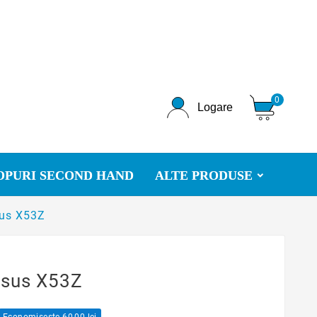
0
Logare
OPURI SECOND HAND
ALTE PRODUSE
sus X53Z
Asus X53Z
Economiseste 60,00 lei