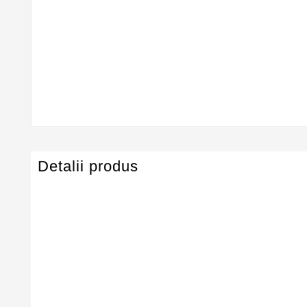
Detalii produs
Serie Model Asus
Asus
Dimensiune
15.6" LED NOR