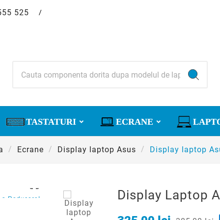
555 525
/
TASTATURI
ECRANE
LAPT
a
Ecrane
Display laptop Asus
Display laptop A

Display Laptop 
La Reducere!