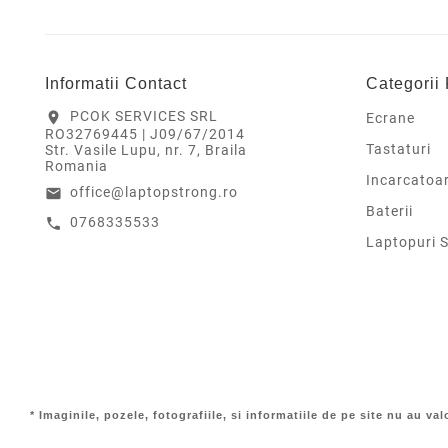
Informatii Contact
Categorii
PCOK SERVICES SRL
location_on
Ecrane
RO32769445 | J09/67/2014
Tastaturi
Str. Vasile Lupu, nr. 7, Braila
Romania
Incarcatoa
office@laptopstrong.ro
email
Baterii
0768335533
call
Laptopuri 
* Imaginile, pozele, fotografiile, si informatiile de pe site nu au va