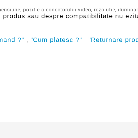
ensiune, pozitie a conectorului video, rezolutie, ilumina
 produs sau despre compatibilitate nu ezita
mand ?"
,
"Cum platesc ?"
,
"Returnare pro