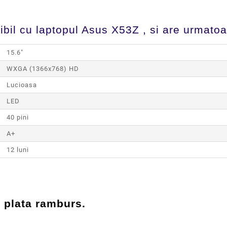
bil cu laptopul Asus X53Z , si are urmatoar
15.6"
WXGA (1366x768) HD
Lucioasa
LED
40 pini
A+
12 luni
u plata ramburs.