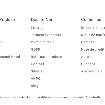
 Produse
Despre Noi
Contul Tau
Livrare
Informatii per
Termeni si conditii
Retur de marf
re
Cum platesc ?
Comenzi
GDPR
Note de credit
Second Hand
Returnare produse
Adrese
Contact
Cupoane
Sitemap
Alertele mele
ANPC
Blog
loare contractuala si sunt cu titlu de prezentare, orientativ. Brandurile pr