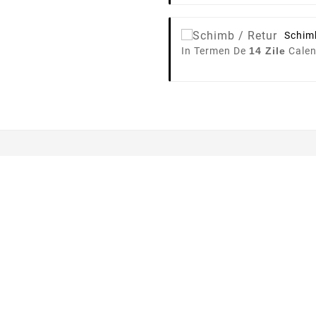
Schim
In Termen De
14 Zile
Calen
MAL