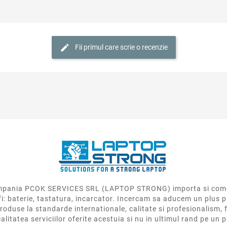
Fii primul care scrie o recenzie
 compania PCOK SERVICES SRL (LAPTOP STRONG) importa si come
fi: baterie, tastatura, incarcator. Incercam sa aducem un plus p
roduse la standarde internationale, calitate si profesionalism, f
calitatea serviciilor oferite acestuia si nu in ultimul rand pe un 