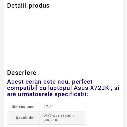
Detalii produs
Serie Model Asus
Asus
Dimensiune
17.3" LED
Descriere
Acest ecran este nou, perfect
compatibil cu laptopul Asus X72JK , si
are urmatoarele specificatii:
Dimensiune:
17.3"
WXGA++ (1600 x
Rezolutie:
900) HD+