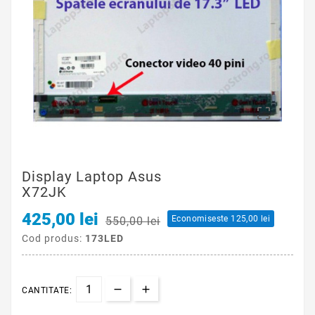

Display Laptop Asus
X72JK
425,00 lei
Economiseste 125,00 lei
550,00 lei
Cod produs:
173LED
CANTITATE: