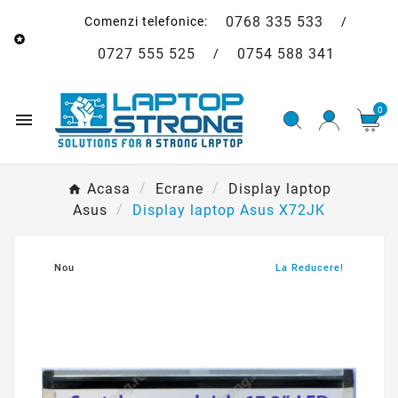
0768 335 533
Comenzi telefonice:
/

0727 555 525
0754 588 341
/
0

Acasa
Ecrane
Display laptop
Asus
Display laptop Asus X72JK
Nou
La Reducere!