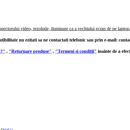
onectorului video, rezolutie, iluminare ca a vechiului ecran de pe laptop
ilitate nu ezitati sa ne contactati telefonic sau prin e-mail:
conta
 ?"
,
"Returnare produse"
,
"Termeni si conditii"
inainte de a efe