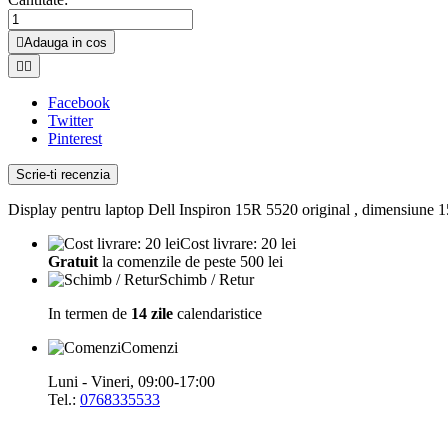

Adauga in cos


Facebook
Twitter
Pinterest
Scrie-ti recenzia
Display pentru laptop Dell Inspiron 15R 5520 original , dimensiune 15
Cost livrare: 20 lei
Gratuit
la comenzile de peste 500 lei
Schimb / Retur
In termen de
14 zile
calendaristice
Comenzi
Luni - Vineri, 09:00-17:00
Tel.:
0768335533