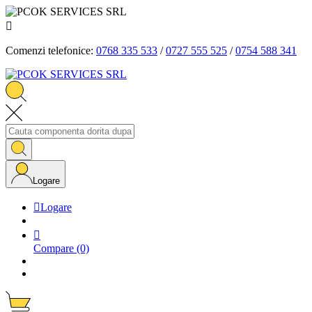

Comenzi telefonice:
0768 335 533
/
0727 555 525
/
0754 588 341
Logare

Logare

Compare
(0)