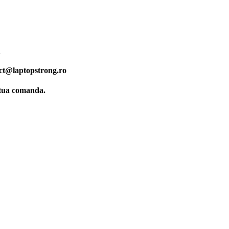
.
ct@laptopstrong.ro
ctua comanda.