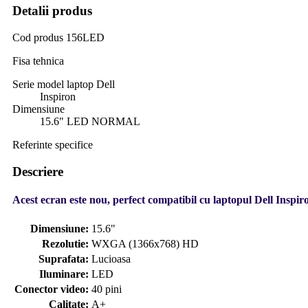
Detalii produs
Cod produs
156LED
Fisa tehnica
Serie model laptop Dell
Inspiron
Dimensiune
15.6" LED NORMAL
Referinte specifice
Descriere
Acest ecran este nou, perfect compatibil cu laptopul Dell Inspiro
Dimensiune:
15.6"
Rezolutie:
WXGA (1366x768) HD
Suprafata:
Lucioasa
Iluminare:
LED
Conector video:
40 pini
Calitate:
A+