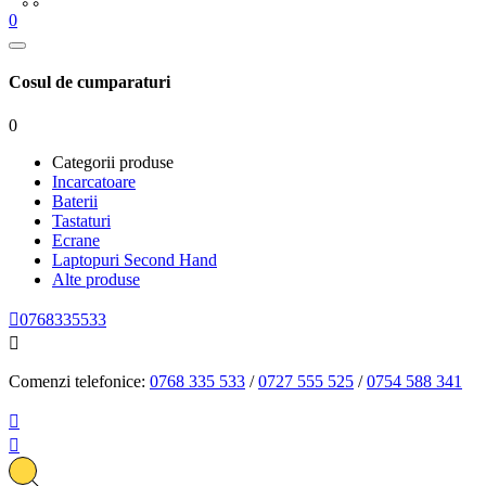
0
Cosul de cumparaturi
0
Categorii produse
Incarcatoare
Baterii
Tastaturi
Ecrane
Laptopuri Second Hand
Alte produse

0768335533

Comenzi telefonice:
0768 335 533
/
0727 555 525
/
0754 588 341

