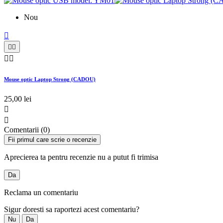
Nou





Mouse optic Laptop Strong (CADOU)
25,00 lei


Comentarii (0)
Fii primul care scrie o recenzie
Aprecierea ta pentru recenzie nu a putut fi trimisa
Da
Reclama un comentariu
Sigur doresti sa raportezi acest comentariu?
Nu
Da