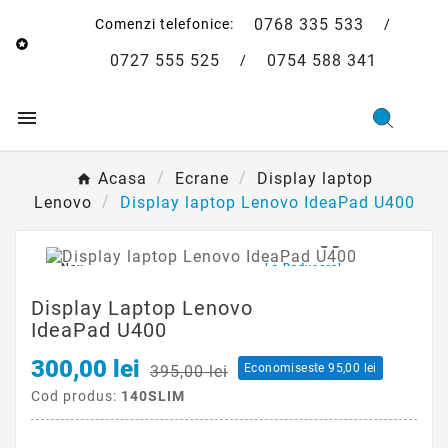
0768 335 533
Comenzi telefonice:
/

0727 555 525
0754 588 341
/

Acasa
Ecrane
Display laptop
Lenovo
Display laptop Lenovo IdeaPad U400

Nou
La Reducere!
Display Laptop Lenovo
IdeaPad U400
300,00 lei
Economiseste 95,00 lei
395,00 lei
Cod produs:
140SLIM