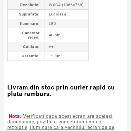
Rezolutie:
WXGA (1366×768)
Suprafata:
Lucioasa
Iluminare:
LED
Conector
40 pini
video:
Calitate:
A+
Garantie:
12 luni
Livram din stoc prin curier rapid cu
plata ramburs.
Nota
:
Verificati daca acest ecran are aceiasi
dimensiune, pozitie a conectorului video,
rezolutie, iluminare ca a vechiului ecran de pe