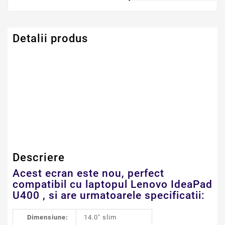
Detalii produs
Dimensiune
14.0" LED SLIM
Serie Model Lenovo
IdeaPad
Descriere
Acest ecran este nou, perfect
compatibil cu laptopul Lenovo IdeaPad
U400 , si are urmatoarele specificatii:
Dimensiune:
14.0" slim