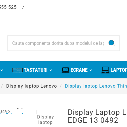
555 525
/
TASTATURI
ECRANE
LAPTOP
Display laptop Lenovo
Display laptop Lenovo Th

Display Laptop 
La Reducere!
EDGE 13 0492