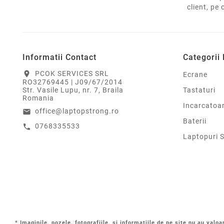
client, pe 
Informatii Contact
Categorii
PCOK SERVICES SRL
location_on
Ecrane
RO32769445 | J09/67/2014
Tastaturi
Str. Vasile Lupu, nr. 7, Braila
Romania
Incarcatoa
office@laptopstrong.ro
email
Baterii
0768335533
call
Laptopuri 
* Imaginile, pozele, fotografiile, si informatiile de pe site nu au valoa