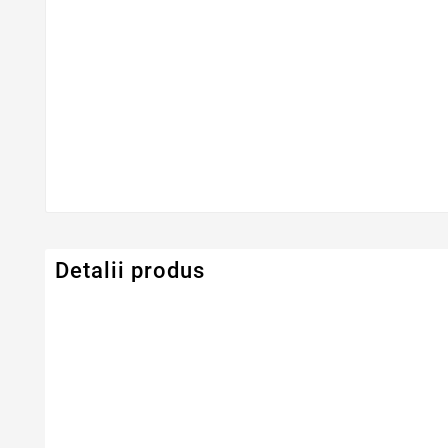
Detalii produs
Dimensiune
13.3" LED SLIM
Serie Model Lenovo
ThinkPad