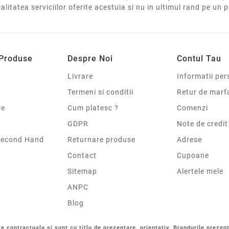
calitatea serviciilor oferite acestuia si nu in ultimul rand pe un 
 Produse
Despre Noi
Contul Tau
Livrare
Informatii per
Termeni si conditii
Retur de marf
re
Cum platesc ?
Comenzi
GDPR
Note de credit
Second Hand
Returnare produse
Adrese
Contact
Cupoane
Sitemap
Alertele mele
ANPC
Blog
re contractuala si sunt cu titlu de prezentare, orientativ. Brandurile prezent