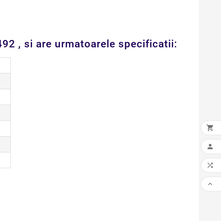
 , si are urmatoarele specificatii:



