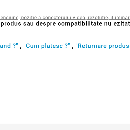
ensiune, pozitie a conectorului video, rezolutie, ilumina
produs sau despre compatibilitate nu ezitati
and ?"
,
"Cum platesc ?"
,
"Returnare produs