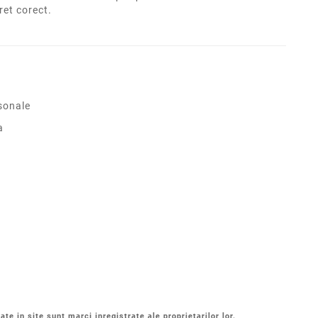
pret corect.
sonale
a
ate in site sunt marci inregistrate ale proprietarilor lor.