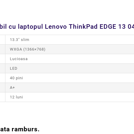
bil cu laptopul Lenovo ThinkPad EDGE 13 0492
:
13.3" slim
:
WXGA (1366×768)
:
Lucioasa
:
LED
:
40 pini
:
A+
:
12 luni
lata ramburs.