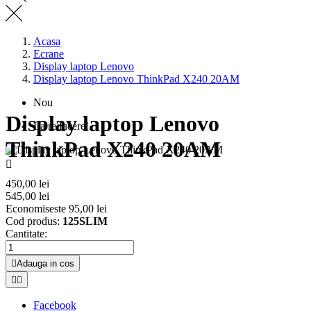
Acasa
Ecrane
Display laptop Lenovo
Display laptop Lenovo ThinkPad X240 20AM
Nou
Display laptop Lenovo
La reducere!
ThinkPad X240 20AM

450,00 lei
545,00 lei
Economiseste 95,00 lei
Cod produs:
125SLIM
Cantitate:

Adauga in cos


Facebook