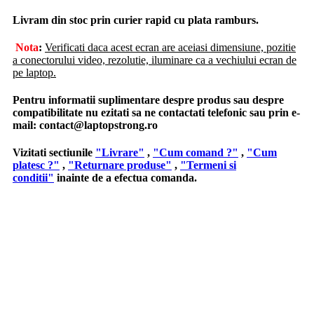
Livram din stoc prin curier rapid cu plata ramburs.
Nota
:
Verificati daca acest ecran are aceiasi dimensiune, pozitie
a conectorului video, rezolutie, iluminare ca a vechiului ecran de
pe laptop.
Pentru informatii suplimentare despre produs sau despre
compatibilitate nu ezitati sa ne contactati telefonic sau prin e-
mail:
contact@laptopstrong.ro
Vizitati sectiunile
"Livrare"
,
"Cum comand ?"
,
"Cum
platesc ?"
,
"Returnare produse"
,
"Termeni si
conditii"
inainte de a efectua comanda.