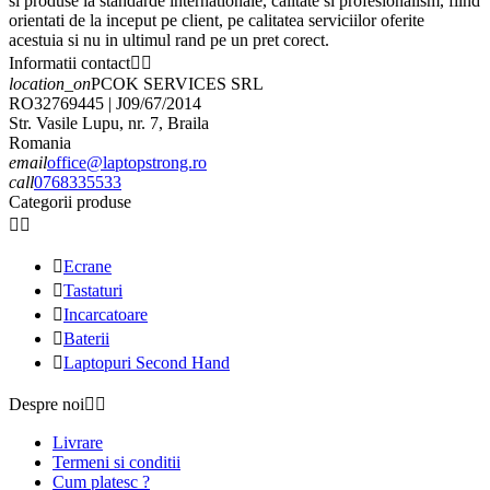
si produse la standarde internationale, calitate si profesionalism, fiind
orientati de la inceput pe client, pe calitatea serviciilor oferite
acestuia si nu in ultimul rand pe un pret corect.
Informatii contact


location_on
PCOK SERVICES SRL
RO32769445 | J09/67/2014
Str. Vasile Lupu, nr. 7, Braila
Romania
email
office@laptopstrong.ro
call
0768335533
Categorii produse



Ecrane

Tastaturi

Incarcatoare

Baterii

Laptopuri Second Hand
Despre noi


Livrare
Termeni si conditii
Cum platesc ?