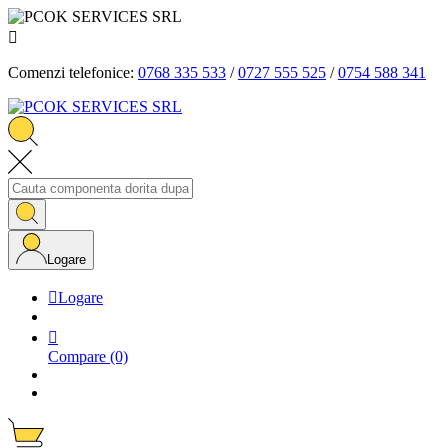

Comenzi telefonice:
0768 335 533
/
0727 555 525
/
0754 588 341
Logare

Logare

Compare
(0)