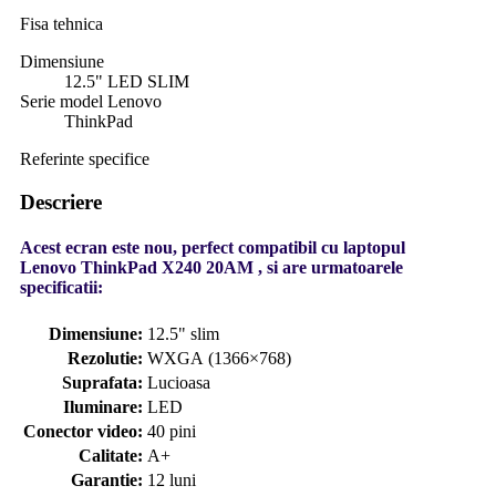
Fisa tehnica
Dimensiune
12.5" LED SLIM
Serie model Lenovo
ThinkPad
Referinte specifice
Descriere
Acest ecran este nou, perfect compatibil cu laptopul
Lenovo ThinkPad X240 20AM , si are urmatoarele
specificatii:
Dimensiune:
12.5" slim
Rezolutie:
WXGA (1366×768)
Suprafata:
Lucioasa
Iluminare:
LED
Conector video:
40 pini
Calitate:
A+
Garantie:
12 luni