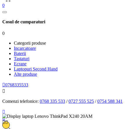
0
Cosul de cumparaturi
0
Categorii produse
Incarcatoare
Baterii
Tastaturi
Ecrane
Laptopuri Second Hand
Alte produse

0768335533

Comenzi telefonice:
0768 335 533
/
0727 555 525
/
0754 588 341



