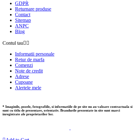
GDPR
Returnare produse
Contact
Sitemap
ANPC
Blog
Contul tau


Informatii personale
Retur de marfa
Comenzi
Note de credit
Adrese
Cupoane
Alertele mele
* Imaginile, pozele, fotografiile, si informatiile de pe site nu au valoare contractuala si
sunt cu titlu de prezentare, orientativ. Brandurile prezentate in site sunt marci
inregistrate ale proprietarilor lor.

Add to Cart