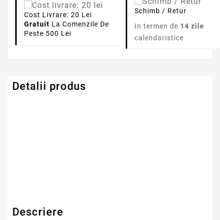
Schimb / Retur
Cost Livrare: 20 Lei
Gratuit
La Comenzile De
In termen de
14 zile
Peste 500 Lei
calendaristice
Detalii produs
Dimensiune
15.6" LED SLIM 30
PINI
Serie Model MSI
Altele
Descriere