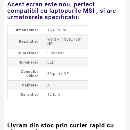
Acest ecran este nou, perfect
compatibil cu laptopurile MSI , si are
urmatoarele specificatii:
Dimensiune:
15.6" slim
WXGA (1366x768)
Rezolutie:
HD
Suprafata:
Lucioasa
Iluminare:
LED
Conector
30 pini eDP
video:
Calitate:
A+
Garantie:
12 luni
Livram din stoc prin curier rapid cu