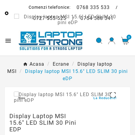
0768 335 533
Comenzi telefonice:
/

0727 555 525
0754 588 341
/
0

Acasa
Ecrane
Display laptop
MSI
Display laptop MSI 15.6" LED SLIM 30 pini
eDP

Nou
La Reducere!
Display Laptop MSI
15.6" LED SLIM 30 Pini
EDP